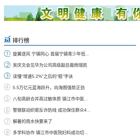
排行榜
旋翼逐风 宁镇同心 首届宁镇青少年低...
吴庆文会见华为公司高级副总裁杨瑞凯
读懂“增速5.2%”之后的“稳”字诀
5.5万亿元蓝海跃升，向海图强势正劲
八旬高龄合并高过敏体质 镇江市中医...
警银联动织密反诈防线 成功保住群众4...
解暑的雨水快要来了
多学科协作 镇江市中医院妇科成功切...