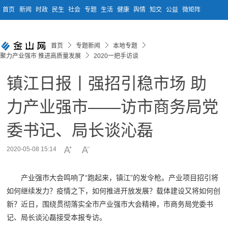
首页
新闻
时政
民生
社会
专题
生活
健康
舆情
知交
公益
微矩阵
首页
专题新闻
本地专题
聚力产业强市 推进高质量发展
2020一把手访谈
镇江日报丨强招引稳市场 助
力产业强市——访市商务局党
委书记、局长谈沁磊
2020-05-08 15:14
产业强市大会鸣响了“跑起来，镇江”的发令枪。产业项目招引将
如何继续发力？疫情之下，如何推进开放发展？载体建设又将如何创
新？近日，围绕贯彻落实全市产业强市大会精神，市商务局党委书
记、局长谈沁磊接受本报专访。