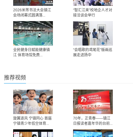
2026米芾书法大会镇江
“智汇江来”校地企人才对
会场闭幕式圆满落...
接洽谈会举行
全民健身日赋能健康镇
“会唱歌的鸢尾花”版画巡
江 体育场馆免费...
展走进扬中
推荐视频
旋翼逐风 宁镇同心 首届
70年，正青春——镇江
宁镇青少年低空体育...
日报读者嘉年华的台前...