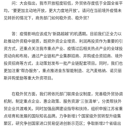
问：大会指出，我市开放程度较低，外贸依存度低于全国全省平
均，“要更加主动地开放，更大力度地开放”。请问在当前境外疫情未
见转折的情况下，商务部门如何稳外资、稳外贸？
答：疫情影响应该成为“新路超越”的机遇期。目前我们正全力以
赴推动外资稳中提质，既把外资企业增资、利润再投资作为重要的引
资方式，还重点关注我市重点产业、疫情过后相关热点产业的全球投
资动向和布局，通过产业链和产业集群招商、并购或合资招商、境外
投资招商等方式，主动策划发布一批产业链配套项目。同时，我们也
更加注重“帮办服务”，重点推进金东智能制造、北汽麦格纳、诺贝丽
斯并购爱励等重大外资项目。
在稳外贸方面，我们将依托部门联席会议制度，完善稳外贸协调
机制，制定重点企业、惠企政策、服务资源“三张清单”，分类帮扶外
贸企业共渡难关。同时加强品牌建设指导和扶持，组织申报江苏省重
点培育和发展的国际知名品牌。力争新增1个国家级外贸转型升级集
聚区，研究争创国家进口贸易促进创新示范区；争取新增2个省级出