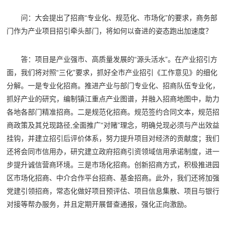
问：大会提出了招商“专业化、规范化、市场化”的要求，商务部
门作为产业项目招引牵头部门，将如何以奋进的姿态跑出加速度？
答：项目是产业强市、高质量发展的“源头活水”。在产业招引方
面，我们将对照“三化”要求，抓好全市产业招引《工作意见》的细化
分解。一是专业化招商。推进产业与部门专业化、招商队伍专业化，
抓好产业的研究，编制镇江重点产业图谱，并融入招商地图中，助力
各地各部门精准招商。二是规范化招商。规范签约合同文本，规范招
商政策及其兑现路径,全面推广“对赌”理念，明确兑现必须与产出效益
挂钩，并建立招引后评价体系，努力提升项目对经济的贡献度；我们
还将会同市信用办，研究建立政府招商引资领域信用承诺制度，进一
步提升诚信营商环境。三是市场化招商。创新招商方式，积极推进园
区市场化招商、中介合作平台招商、基金招商。此外，我们还将加强
党建引领招商，常态化做好项目预评估、项目信息集散、项目与银行
对接等帮办服务，并且定期开展督查通报，强化正向激励。