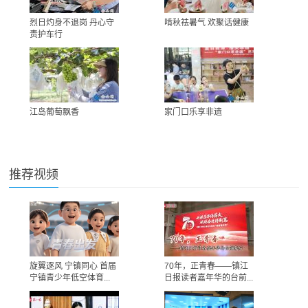
烈日灼身不退岗 丹心守
啃秋祛暑气 欢聚话健康
责护车行
江岛葡萄飘香
家门口乐享非遗
推荐视频
旋翼逐风 宁镇同心 首届
70年，正青春——镇江
宁镇青少年低空体育...
日报读者嘉年华的台前...