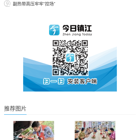
副热带高压牢牢“控场”
推荐图片