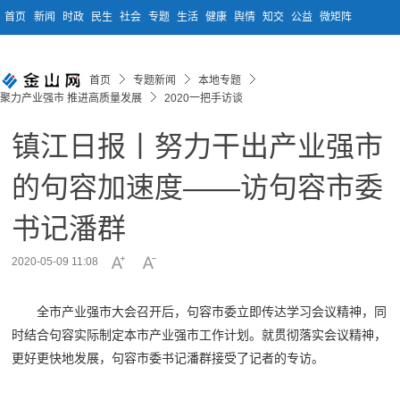
首页
新闻
时政
民生
社会
专题
生活
健康
舆情
知交
公益
微矩阵
首页
专题新闻
本地专题
聚力产业强市 推进高质量发展
2020一把手访谈
镇江日报丨努力干出产业强市
的句容加速度——访句容市委
书记潘群
2020-05-09 11:08
全市产业强市大会召开后，句容市委立即传达学习会议精神，同
时结合句容实际制定本市产业强市工作计划。就贯彻落实会议精神，
更好更快地发展，句容市委书记潘群接受了记者的专访。