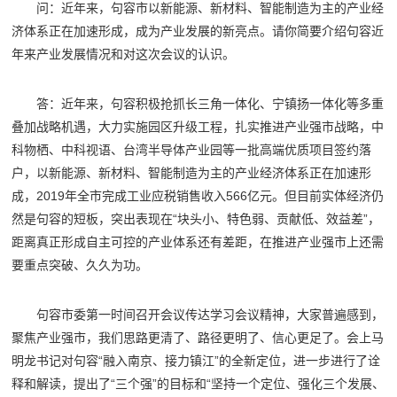
问：近年来，句容市以新能源、新材料、智能制造为主的产业经
济体系正在加速形成，成为产业发展的新亮点。请你简要介绍句容近
年来产业发展情况和对这次会议的认识。
答：近年来，句容积极抢抓长三角一体化、宁镇扬一体化等多重
叠加战略机遇，大力实施园区升级工程，扎实推进产业强市战略，中
科物栖、中科视语、台湾半导体产业园等一批高端优质项目签约落
户，以新能源、新材料、智能制造为主的产业经济体系正在加速形
成，2019年全市完成工业应税销售收入566亿元。但目前实体经济仍
然是句容的短板，突出表现在“块头小、特色弱、贡献低、效益差”，
距离真正形成自主可控的产业体系还有差距，在推进产业强市上还需
要重点突破、久久为功。
句容市委第一时间召开会议传达学习会议精神，大家普遍感到，
聚焦产业强市，我们思路更清了、路径更明了、信心更足了。会上马
明龙书记对句容“融入南京、接力镇江”的全新定位，进一步进行了诠
释和解读，提出了“三个强”的目标和“坚持一个定位、强化三个发展、