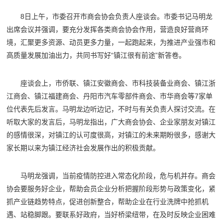
8日上午，市委召开市商会协会负责人座谈会。市委书记马明龙
出席会议并强调，要充分发挥各类商会协会作用，营造良好营商环
境，汇聚更多资源、动员更多力量，一起跑起来，为推进产业强市和
高质量发展加油出力，共同书写好“镇江很有前途”新答卷。
座谈会上，市侨联、镇江安徽商会、市科技装备业商会、镇江浙
江商会、镇江福建商会、丹阳市汽车零部件商会、市华商会等7家单
位代表先后发言。马明龙边听边记，不时与有关负责人探讨交流。在
听取大家的发言后，马明龙指出，广大商会协会、企业家朋友对镇江
的感情很深，对镇江的认可度很高，对镇江的未来期盼很多，感谢大
家长期以来为镇江经济社会发展作出的积极贡献。
马明龙强调，当前疫情防控进入常态化阶段，危与机并存。商会
协会要服务好企业，帮助会员企业分析把握阶段形势与政策变化，紧
抓产业链趋势特点，促进创新整合，帮助企业在行业洗牌中抢抓机
遇、站稳脚跟。要联系好政府，当好桥梁纽带，在及时反映企业困难