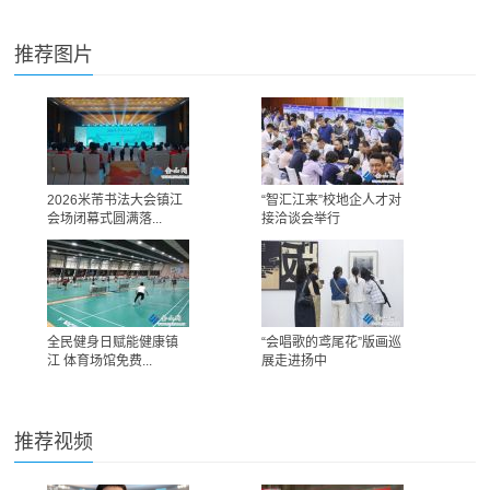
推荐图片
2026米芾书法大会镇江
“智汇江来”校地企人才对
会场闭幕式圆满落...
接洽谈会举行
全民健身日赋能健康镇
“会唱歌的鸢尾花”版画巡
江 体育场馆免费...
展走进扬中
推荐视频