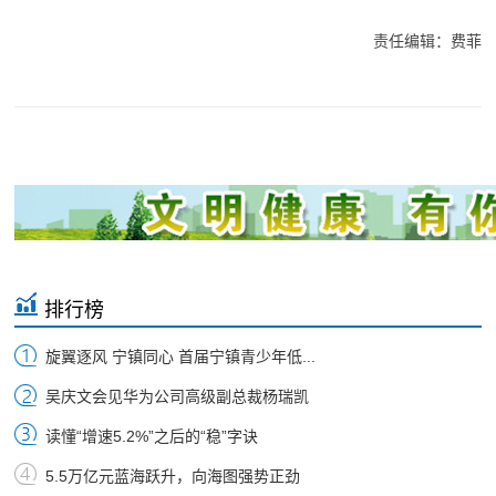
责任编辑：费菲
排行榜
旋翼逐风 宁镇同心 首届宁镇青少年低...
吴庆文会见华为公司高级副总裁杨瑞凯
读懂“增速5.2%”之后的“稳”字诀
5.5万亿元蓝海跃升，向海图强势正劲