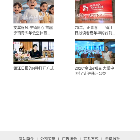
旋翼逐风 宁镇同心 首届
70年，正青春——镇江
宁镇青少年低空体育...
日报读者嘉年华的台前...
镇江日报的N种打开方式
2026“金山e知交 大爱中
国行”走进秭归公益...
网站简介
|
公司荣誉
|
广告服务
|
联系方式
|
走进报社