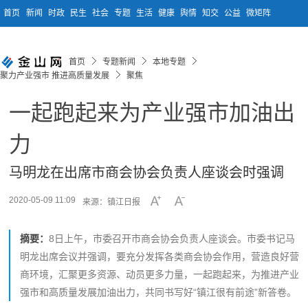
首页
新闻
时政
民生
社会
专题
生活
健康
舆情
知交
公益
微矩阵
首页
专题新闻
本地专题
聚力产业强市 推进高质量发展
聚焦
一起跑起来为产业强市加油出
力
马明龙在出席市商会协会负责人座谈会时强调
2020-05-09 11:09
来源：镇江日报
摘要：
8日上午，市委召开市商会协会负责人座谈会。市委书记马
明龙出席会议并强调，要充分发挥各类商会协会作用，营造良好营
商环境，汇聚更多资源、动员更多力量，一起跑起来，为推进产业
强市和高质量发展加油出力，共同书写好“镇江很有前途”新答卷。