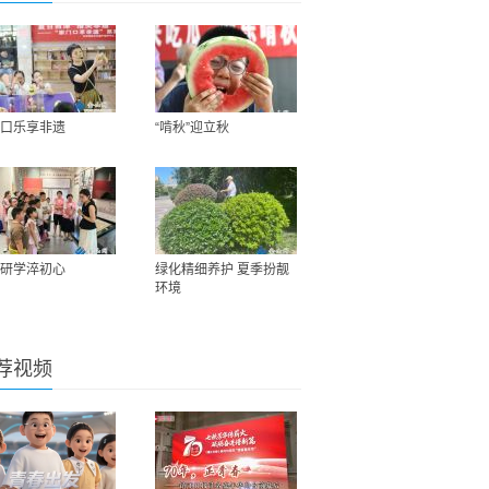
口乐享非遗
“啃秋”迎立秋
研学淬初心
绿化精细养护 夏季扮靓
环境
荐视频