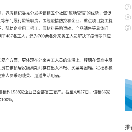
，界牌镇纪委充分发挥该镇五个社区“属地管辖”的优势，督促
社等部门履行监管职责，围绕疫情防控和企业、重点项目复工复
任，帮助企业用工招工、原材料采购运输、产品销售等具体问
了487名工人，还为700余名外来务工人员解决了疫情期间应
工复产方面，更体现在外来务工人员的生活上。程穗在督查中发
人员在该镇居家隔离期间存在出入不畅、买菜等困难。程穗积极
观察人员采购蔬菜、运送生活用品。
该镇约1538家企业已全部复工复产。截至4月27日，该镇66家
100%。
推