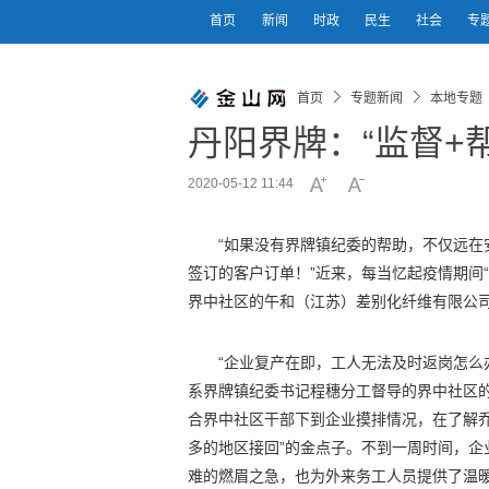
首页
新闻
时政
民生
社会
专
首页
专题新闻
本地专题
丹阳界牌：“监督+帮
2020-05-12 11:44
“如果没有界牌镇纪委的帮助，不仅远
签订的客户订单！”近来，每当忆起疫情期间
界中社区的午和（江苏）差别化纤维有限公
“企业复产在即，工人无法及时返岗怎么
系界牌镇纪委书记程穗分工督导的界中社区
合界中社区干部下到企业摸排情况，在了解
多的地区接回”的金点子。不到一周时间，企
难的燃眉之急，也为外来务工人员提供了温