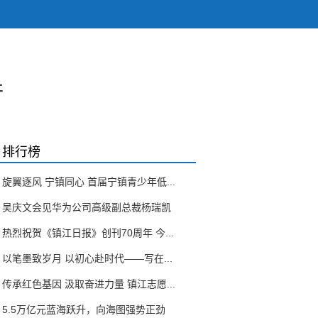
产
排行榜
旋翼逐风 宁镇同心 首届宁镇青少年低...
吴庆文会见华为公司高级副总裁杨瑞凯
热烈祝贺《镇江日报》创刊70周年 今...
以笔墨致岁月 以初心赴时代——写在...
传承红色基因 汲取奋进力量 镇江志愿...
5.5万亿元蓝海跃升，向海图强势正劲