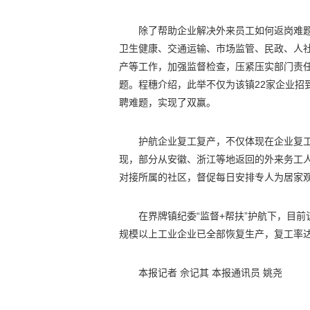
除了帮助企业解决外来员工如何返岗难题
卫生健康、交通运输、市场监管、民政、人
产等工作，加强监督检查，压紧压实部门责
题。程穗介绍，此举不仅为该镇22家企业招到
聘难题，实现了双赢。
护航企业复工复产，不仅体现在企业复
现，部分从安徽、浙江等地返回的外来务工
对接所属的社区，督促每日安排专人为居家
在界牌镇纪委“监督+帮扶”护航下，目前
规模以上工业企业已全部恢复生产，复工率达
本报记者 佘记其 本报通讯员 姚尧