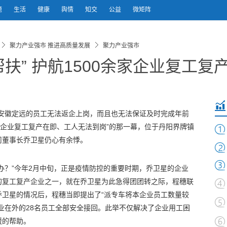
题
生活
健康
舆情
知交
公益
微矩阵
聚力产业强市 推进高质量发展
聚力产业强市
扶” 护航1500余家企业复工复
在安徽定远的员工无法返企上岗，而且也无法保证及时完成年前
“企业复工复产在即、工人无法到岗”的那一幕，位于丹阳界牌镇
司董事长乔卫星仍心有余悸。
办？”今年2月中旬，正是疫情防控的重要时期，乔卫星的企业
的复工复产企业之一，就在乔卫星为此急得团团转之际，程穗联
乔卫星的情况后，程穗当即提出了“派专车将本企业员工数量较
业在外的28名员工全部安全接回。此举不仅解决了企业用工困
暖的帮助。