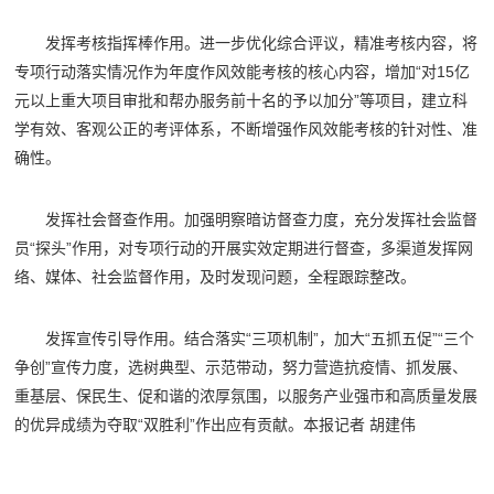
发挥考核指挥棒作用。进一步优化综合评议，精准考核内容，将
专项行动落实情况作为年度作风效能考核的核心内容，增加“对15亿
元以上重大项目审批和帮办服务前十名的予以加分”等项目，建立科
学有效、客观公正的考评体系，不断增强作风效能考核的针对性、准
确性。
发挥社会督查作用。加强明察暗访督查力度，充分发挥社会监督
员“探头”作用，对专项行动的开展实效定期进行督查，多渠道发挥网
络、媒体、社会监督作用，及时发现问题，全程跟踪整改。
发挥宣传引导作用。结合落实“三项机制”，加大“五抓五促”“三个
争创”宣传力度，选树典型、示范带动，努力营造抗疫情、抓发展、
重基层、保民生、促和谐的浓厚氛围，以服务产业强市和高质量发展
的优异成绩为夺取“双胜利”作出应有贡献。本报记者 胡建伟