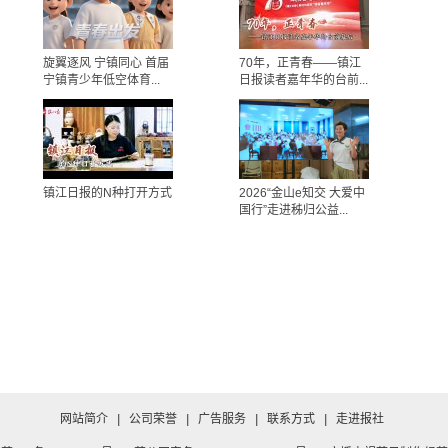
旋翼逐风 宁镇同心 首届
70年，正青春——镇江
宁镇青少年低空体育...
日报读者嘉年华的台前...
镇江日报的N种打开方式
2026“金山e知交 大爱中
国行”走进秭归公益...
网站简介
|
公司荣誉
|
广告服务
|
联系方式
|
走进报社