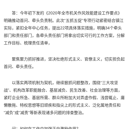
答：今年初下发的《2020年全市机关作风效能建设工作要点》
明确推动首问、牵头负责制。此次“五抓五促”专项行动紧密结合镇江
实际，紧扣全年中心任务，提出22项具体落实措施，明确34个牵头
部门和责任部门，各牵头责任部门将拿出切实可行的工作方案，分解
工作目标、梳理责任清单，
聚焦聚力抓好推进，坚决杜绝形式主义、官僚主义，切实担负起
首问、牵头责任。
以落实两项机制为契机，继续狠抓问题整改，围绕“三大攻坚
战”、机构改革职能融合、基层减负、民生改善、社会治理等方面，
紧盯企业所急、基层所需、群众所盼加大对弄虚作假、浅尝辄止、庸
懒散拖、特权思想等旧顽疾和指尖上的形式主义、泛化属地责任和
“减负”成“减责”等新表现诸多问题的排查整治。
问：如何在工作中加强正向激励作用？