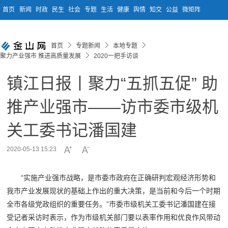
首页
新闻
时政
民生
社会
专题
生活
健康
舆情
知交
公益
微矩阵
首页
专题新闻
本地专题
聚力产业强市 推进高质量发展
2020一把手访谈
镇江日报丨聚力“五抓五促” 助
推产业强市——访市委市级机
关工委书记潘国建
2020-05-13 15:23
“实施产业强市战略，是市委市政府在正确研判宏观经济形势和
我市产业发展现状的基础上作出的重大决策，是当前和今后一个时期
全市各级党政组织的重要任务。”市委市级机关工委书记潘国建在接
受记者采访时表示，作为市级机关部门要以表率作用和优良作风带动