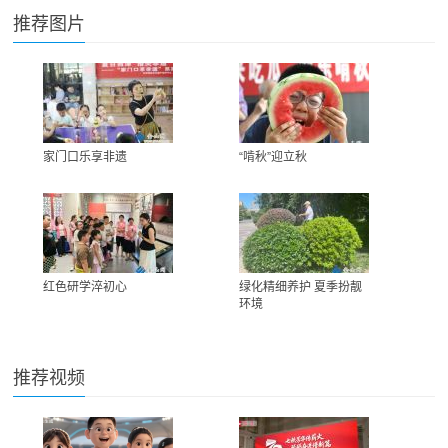
推荐图片
家门口乐享非遗
“啃秋”迎立秋
红色研学淬初心
绿化精细养护 夏季扮靓
环境
推荐视频