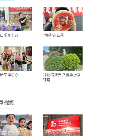
口乐享非遗
“啃秋”迎立秋
研学淬初心
绿化精细养护 夏季扮靓
环境
荐视频