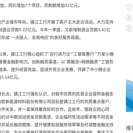
加，同比增加7个项目，贷款额增加31亿元。
绕产业强市导向，镇江工行开展了客户五大走访活动，大力支持
造业贷款9.22亿元。今年一季度，又新增制造业贷款3.41亿
形成“一点接入、全局响应”的良好服务局面。
以来，镇江工行精心组织了“百行进万企”“工银普惠行”“万家小微
普惠金融影响力。创新融资渠道，以“票据池+网络融资”“工银苏
资成本、提升经营效益、促进外贸企业发展，开辟了中小微企业
.14亿元。
增长点。镇江工行强化认识，对我市优质的民营企业提供金融支
鼎胜新能源材料股份有限公司目前是镇江工行的优质重点客户，
合作关系，并一直保持着良好的合作。这些年，银政企同心同
到的对中期流动资金贷款需求、企业临时性流动需求等不同资金
整并延长融资期限、提升银票贴现服务效率等及时调整金融支持
推
限公司，为企业量身打造铝箔生产设备回租业务服务，激活了企