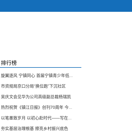
排行榜
旋翼逐风 宁镇同心 首届宁镇青少年低...
市资规局京口分局“换位跑”下沉社区
吴庆文会见华为公司高级副总裁杨瑞凯
热烈祝贺《镇江日报》创刊70周年 今...
以笔墨致岁月 以初心赴时代——写在...
夯实基层治理根基 擦亮乡村振兴底色