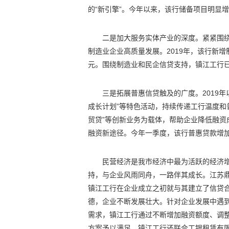
的“新引擎”。今年以来，该行储备项目明显增
二是加大服务实体产业的深度。紧紧围
制造业企业高质量发展。2019年，该行新增制
元。围绕制造业和民企信贷支持，镇江工行已
三是拓展普惠信贷触及的广度。2019年
成长计划”等特色活动，持续传递工行温度和
贸贷”等创新业务为载体，帮助企业降低融
融资新途径。今年一季度，该行普惠贷款增加3
民营经济是我市经济中最为活跃的经济
持，与企业风雨同舟，一路伴其成长。江苏
镇江工行在企业成立之初就与其建立了信贷
德，企业不断发展壮大。针对企业发展中遇
需求，镇江工行通过不断增加融资额度、调
方案予以满足。镇江工行还联合工银租赁有