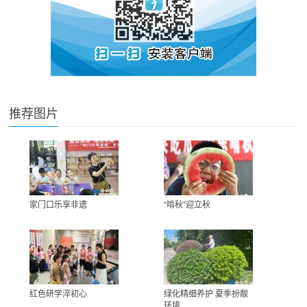
推荐图片
家门口乐享非遗
“啃秋”迎立秋
红色研学淬初心
绿化精细养护 夏季扮靓
环境