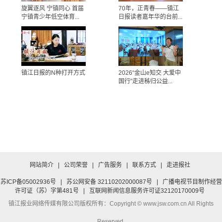
旋翼逐风 宁镇同心 首届
70年，正青春——镇江
宁镇青少年低空体育...
日报读者嘉年华的台前...
镇江日报的N种打开方式
2026“金山e知交 大爱中
国行”走进秭归公益...
网站简介
|
公司荣誉
|
广告服务
|
联系方式
|
走进报社
苏ICP备05002936号
|
苏公网安备 32110202000087号
|
广播电视节目制作经营
许可证（苏）字第481号
|
互联网新闻信息服务许可证32120170009号
镇江报业网络传媒有限公司
版权所有：Copyright © www.jsw.com.cn All Rights
Reserved.