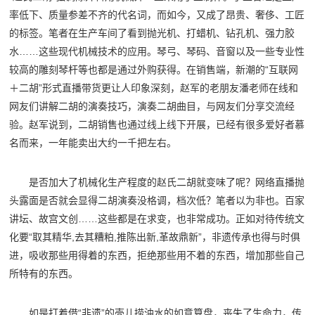
率低下、质量参差不齐的代名词，而如今，又成了昂贵、奢侈、工匠
的标签。笔者在生产车间了看到抛光机、打蜡机、钻孔机、强力胶
水……这些现代机械技术的应用。琴弓、琴码、音窗以及一些专业性
较高的雕刻琴杆等也都是通过外购获得。在销售端，新潮的“互联网
＋二胡”形式直播带货更让人印象深刻，赵军的老朋友潘老师在线和
网友们讲解二胡的演奏技巧，演奏二胡曲目，与网友们分享交流经
验。赵军说到，二胡销售也通过线上线下开展，已经有很多爱好者慕
名而来，一年能卖出大约一千把左右。
是否加大了机械化生产程度的赵氏二胡就变味了呢？网络直播抛
头露面是否就会显得二胡演奏没格调，档次低？笔者以为非也。百家
讲坛、故宫文创……这些都是在求变，也非常成功。正如对待传统文
化要“取其精华,去其糟粕,推陈出新,革故鼎新”，非遗传承也得与时俱
进，吸收那些用得着的东西，拒绝那些用不着的东西，增加那些自己
所特有的东西。
如是打着借“非遗”的壳儿捞油水的如意算盘，丧失了生命力，传