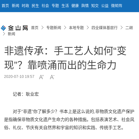
首页
新闻
时政
民生
社会
专题
生活
健康
舆情
知交
公益
微矩阵
首页
专题新闻
本地专题
四全媒体基层行
二胡
新闻
非遗传承：手工艺人如何“变
现”？靠喷涌而出的生命力
2020-07-10 19:57
记者：耿业宏
对于“非遗”你了解多少？书本上是这么说的,非物质文化遗产保护
是指确保非物质文化遗产生命力的各种措施。包括表演艺术、社会风
俗、礼仪、节庆有关自然界和宇宙的知识和实践、传统手工艺。