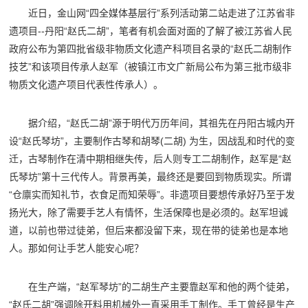
近日，金山网“四全媒体基层行”系列活动第二站走进了江苏省非
遗项目--丹阳“赵氏二胡”，笔者有机会面对面的了解了被江苏省人民
政府公布为第四批省级非物质文化遗产科项目名录的“赵氏二胡制作
技艺”和该项目传承人赵军（被镇江市文广新局公布为第三批市级非
物质文化遗产项目代表性传承人）。
据介绍，“赵氏二胡”源于明代万历年间，其祖先在丹阳古城内开
设“赵氏琴坊”，主要制作古琴和胡琴(二胡) 为生，因战乱和时代的变
迁，古琴制作在清中期相继失传，后人则专工二胡制作，赵军是“赵
氏琴坊”第十三代传人。背景再美，最终还是要回到物质现实。所谓
“仓廪实而知礼节，衣食足而知荣辱”。非遗项目要想传承好乃至于发
扬光大，除了需要手艺人有情怀，生活保障也是必须的。赵军坦诚
道，以前也带过徒弟，但后来都没留下来，现在带的徒弟也是本地
人。那如何让手艺人能安心呢？
在生产端，“赵军琴坊”的二胡生产主要靠赵军和他的两个徒弟，
“赵氏二胡”强调除开料用机械外一直采用手工制作。手工曾经是生产