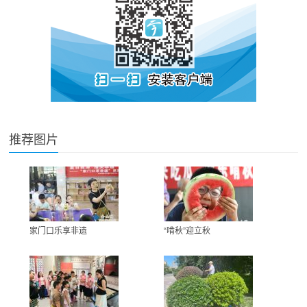
推荐图片
家门口乐享非遗
“啃秋”迎立秋