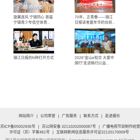
旋翼逐风 宁镇同心 首届
70年，正青春——镇江
宁镇青少年低空体育...
日报读者嘉年华的台前...
镇江日报的N种打开方式
2026“金山e知交 大爱中
国行”走进秭归公益...
网站简介
|
公司荣誉
|
广告服务
|
联系方式
|
走进报社
苏ICP备05002936号
|
苏公网安备 32110202000087号
|
广播电视节目制作经营
许可证（苏）字第481号
|
互联网新闻信息服务许可证32120170009号