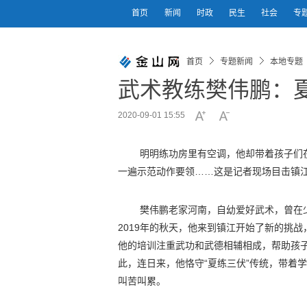
首页
新闻
时政
民生
社会
专
首页
专题新闻
本地专题
武术教练樊伟鹏：
2020-09-01 15:55
明明练功房里有空调，他
却带着
孩子们
一遍示范动作要领……这是记者现场目击镇
樊伟鹏老家河南，自幼爱好武术，曾在
2019年的秋天，他来到镇江开始了新的挑
他的培训注重武功和武德相辅相成，帮助孩
此，
连日来，他恪守“夏练三伏”传统，带着
叫苦叫累。