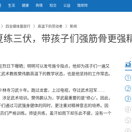
题
生活
健康
舆情
知交
公益
微矩阵
四全媒体基层行
高温下的劳动者
新闻
夏练三伏，带孩子们强筋骨更强
在烈日下曝晒；明明可以发号施令指点，他却为孩子们一遍又
江武术教练樊伟鹏高温下的教学状态，也是他坚持的工作常态。
少林寺习武十年。跑过龙套、上过电视，夺过武术冠军……
战，涉足武术培训。樊伟鹏认为，学武最重要的是“修心”。因此，
子们通过习武强身健体的同时，更注重对精神意志的培养。因
学员们严格训练。师徒共练，虽汗如雨下却乐此不疲，没有一个