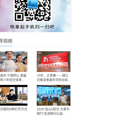
荐视频
逐风 宁镇同心 首届
70年，正青春——镇江
青少年低空体育...
日报读者嘉年华的台前...
日报的N种打开方式
2026“金山e知交 大爱中
国行”走进秭归公益...