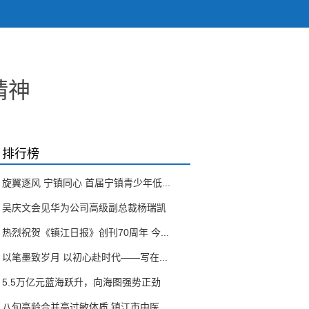
精神
排行榜
旋翼逐风 宁镇同心 首届宁镇青少年低...
吴庆文会见华为公司高级副总裁杨瑞凯
热烈祝贺《镇江日报》创刊70周年 今...
以笔墨致岁月 以初心赴时代——写在...
5.5万亿元蓝海跃升，向海图强势正劲
八旬高龄合并高过敏体质 镇江市中医...