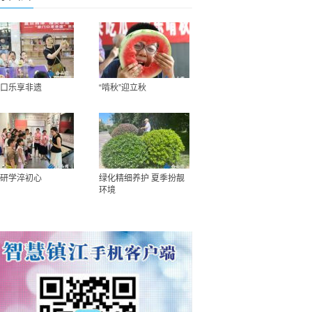
口乐享非遗
“啃秋”迎立秋
研学淬初心
绿化精细养护 夏季扮靓
环境