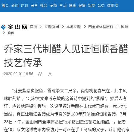
首页
新闻
时政
民生
社会
专题
生活
健康
舆情
知交
公益
微矩阵
首页
专题新闻
本地专题
四全媒体基层行
恒顺
新闻
乔家三代制醋人见证恒顺香醋
技艺传承
2020-09-01 19:56
“芽姜紫醋炙银鱼，雪碗擎来二尺余。尚有桃花春气在，此中风
味胜莼鲈 。”
北宋大文豪苏东坡的这首诗中提到的“紫醋”，据后人考
证，应该就是镇江香醋。这说明镇江香醋在宋代就已经有一席之地。
当然，真正让镇江香醋成为传奇的是180年前创始的恒顺香醋。
7月
28日下午，金山网四全媒体基层行采访团走进镇江恒顺醋厂，
记者
在镇江醋文化博物馆内采访到一对正在手工制醋的父子，聆听他们家