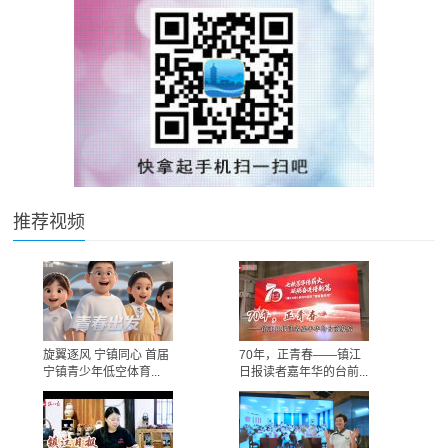
推荐视频
旋翼逐风 宁镇同心 首届
70年，正青春——镇江
宁镇青少年低空体育...
日报读者嘉年华的台前...