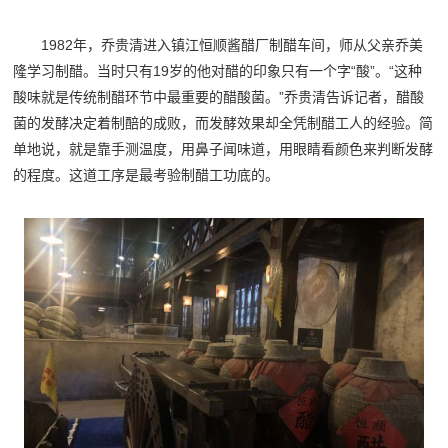
1982年，
乔贵清进入镇江恒顺酱醋厂制醋车间，师从父亲乔美
隆学习制醋。当时只有19岁的他对醋的印象只有一个字“酸”。“这种
酸味就是传统制醋环节中最重要的醋酸菌。”
乔
贵清告诉记者，醋酸
菌的发酵决定着制醅的成败，而发酵效果却全凭制醋工人的经验。简
单地说，就是靠手测温度，用鼻子闻味道，用眼睛看颜色来判断发酵
的程度。这道工序是最考验制醋工功底的。