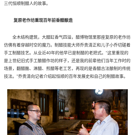
三代恒顺制醋人的故事。
复原老作坊重现百年前香醋酿造
全木结构建筑，大醋缸
香气四溢，
醋
博物馆里那座复原的老作坊
仿佛有着穿越时空的魔力。
制醋技能大师
乔贵清正和儿子小乔切磋着
手工制醋技艺
。从业近40年的他早已是制醋的老把式。“这里重现的
是上世
纪旧式手工酿醋作坊的样子，
还是我的前辈他们当年工作时的
场景
，翻醋酪、淋醋、煎醋等老工艺，再现的是香醋古法酿制的传统
技法。”
乔贵清向记者介绍起恒顺的百年发展史和自己的制醋故事。