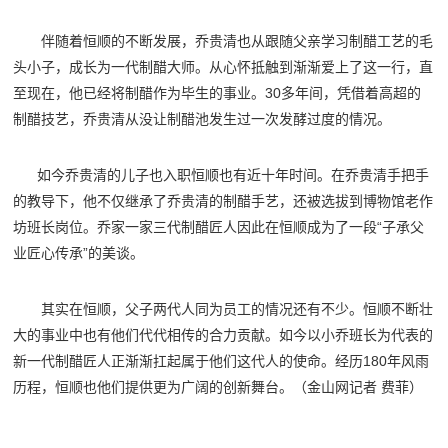
伴随着恒顺的不断发展，乔贵清也从跟随父亲学习制醋工艺的毛
头小子，成长为一代制醋大师。从心怀抵触到渐渐爱上了这一行，直
至现在，他已经将制醋作为毕生的事业。30多年间，凭借着高超的
制醋技艺，乔贵清从没让制醋池发生过一次发酵过度的情况。
如今乔贵清的儿子也入职恒顺也有近十年时间。在乔贵清手把手
的教导下，他不仅继承了乔贵清的制醋手艺，还被选拔到博物馆老作
坊班长岗位。乔家一家三代制醋匠人因此在恒顺成为了一段“子承父
业匠心传承”的美谈。
其实在恒顺，父子两代人同为员工的情况还有不少。恒顺不断壮
大的事业中也有他们代代相传的合力贡献。如今以小乔班长为代表的
新一代制醋匠人正渐渐扛起属于他们这代人的使命。经历180年风雨
历程，恒顺也他们提供更为广阔的创新舞台。
（金山网记者 费菲）