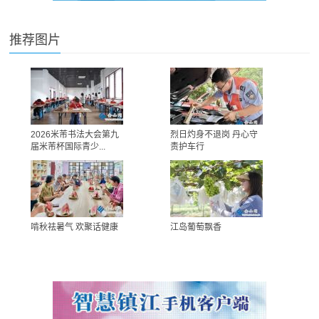
推荐图片
2026米芾书法大会第九
烈日灼身不退岗 丹心守
届米芾杯国际青少...
责护车行
啃秋祛暑气 欢聚话健康
江岛葡萄飘香