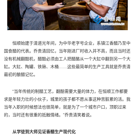
恒顺始建于清道光年间，为中华老字号企业，系镇江香醋乃至中
国食醋的代表。乔贵清回忆，当年刚进厂时收入并不高，而且当时还
没有机械翻醅机，醋醅必须由工人把醋酪从一个大缸中翻到另一个大
缸。大缸、陶罐、铁锹、木桶……这些最简单的生产工具就是乔贵清
最初的酿醋记忆。
“当年传统的制醋工艺，翻醅需要大量的体力，在恒顺工作都要
求是年轻力壮的小伙子，城里的孩子都不愿从事这种苦脏累的活。我
当年入职的时候想法也很简单，就是为了一个城市户口，顶职过来
的，当时还有很重的抵触情绪。”乔贵清笑着说。
从学徒到大师见证香醋生产现代化