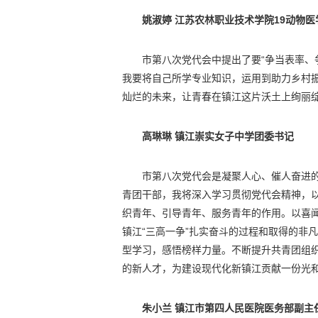
姚淑婷 江苏农林职业技术学院19动物
市第八次党代会中提出了要“争当表率、
我要将自己所学专业知识，运用到助力乡村
灿烂的未来，让青春在镇江这片沃土上绚丽
高琳琳 镇江崇实女子中学团委书记
市第八次党代会是凝聚人心、催人奋进
青团干部，我将深入学习贯彻党代会精神，以
织青年、引导青年、服务青年的作用。以喜
镇江“三高一争”扎实奋斗的过程和取得的非
型学习，感悟榜样力量。不断提升共青团组织
的新人才，为建设现代化新镇江贡献一份光
朱小兰 镇江市第四人民医院医务部副主