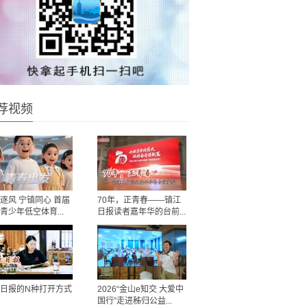
荐视频
逐风 宁镇同心 首届
70年，正青春——镇江
青少年低空体育...
日报读者嘉年华的台前...
日报的N种打开方式
2026“金山e知交 大爱中
国行”走进秭归公益...