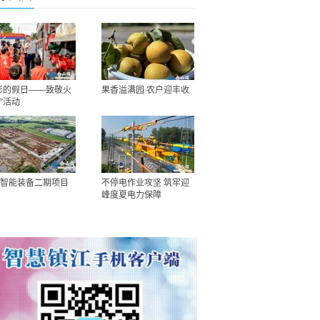
彩的假日——致敬火
果香溢满园 农户迎丰收
”活动
智能装备二期项目
不停电作业攻坚 筑牢迎
峰度夏电力保障