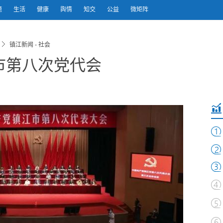
题
生活
健康
舆情
知交
公益
微矩阵
镇江新闻 - 社会
市第八次党代会