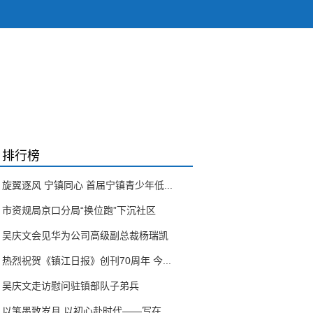
排行榜
旋翼逐风 宁镇同心 首届宁镇青少年低...
市资规局京口分局“换位跑”下沉社区
吴庆文会见华为公司高级副总裁杨瑞凯
热烈祝贺《镇江日报》创刊70周年 今...
吴庆文走访慰问驻镇部队子弟兵
以笔墨致岁月 以初心赴时代——写在...