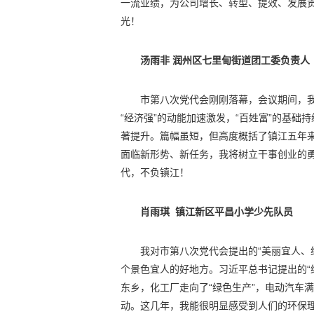
一流业绩，为公司增长、转型、提效、发展
光！
汤雨非 润州区七里甸街道团工委负责人
市第八次党代会刚刚落幕，会议期间，
“经济强”的动能加速激发，“百姓富”的基础
著提升。篇幅虽短，但高度概括了镇江五年
面临新形势、新任务，我将树立干事创业的
代，不负镇江！
肖雨琪 镇江新区平昌小学少先队员
我对市第八次党代会提出的“美丽宜人、
个景色宜人的好地方。习近平总书记提出的“
东乡，化工厂走向了“绿色生产”，电动汽车
动。这几年，我能很明显感受到人们的环保