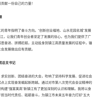
展贡献一份自己的力量！
理
的青年指明了奋斗方向。“创新创业福地、山水花园名城”发展
镇江，让我们青年创业者坚定了发展的信心，也为我们提供了广
感恩奋进、拼搏赶超，主动投身到镇江高质量发展的征程中，锤
社会发展做出应有贡献。
团总支书记
、求实创新、团结奋进的大会，吹响了坚持科学发展、促进社会
起点上实现奋发崛起新跨越。通过对市第八次党代会会议精神的
构建“强富美高”新镇江有了更加深刻的认识和理解。我将以身
于担当时代责任、砥砺奋斗，为镇江市未来五年奋力打好“五大