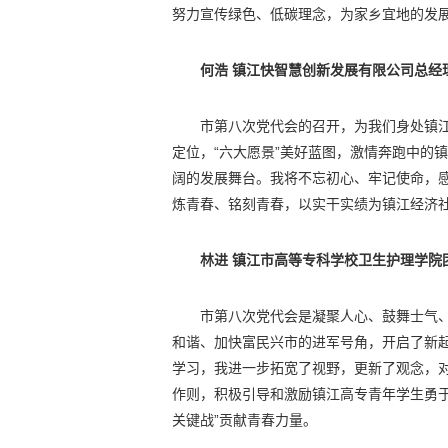
努力宣传绿色、低碳理念，为家乡宜地的发
何浩 镇江快智慧创新发展有限公司总经
市第八次党代会的召开，为我们身处镇江
定位，“六大愿景”美好蓝图，激情奔跑中的
阔的发展舞台。我将不忘初心、牢记使命，
炼青春、铭刻青春，以实干实绩为镇江经济
林进 镇江市高等专科学校卫生护理学院
市第八次党代会是凝聚人心、鼓舞士气
和谐、加快富民兴市的进军号角，开启了新
学习，我进一步拓宽了视野，更新了观念，对
作则，积极引导和激励镇江高专青年学生勇
关键战”贡献青春力量。