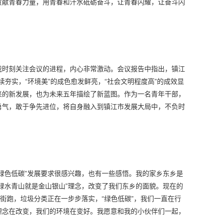
贡献青春力量，用青春和汗水砥砺奋斗，让青春闪耀，让奋斗闪
我时刻关注会议的进程，内心非常激动。会议报告中指出，镇江
持续夯实，“环境美”的成色愈发鲜亮，“社会文明程度高”的成效显
来的新发展，也为未来五年描绘了新蓝图。作为一名青年干部，
勇气，敢于争先进位，将自身融入到镇江市发展大局中，不负时
绿色低碳”发展要求很感兴趣，也有一些感悟。我的家乡东乡是
绿水青山就是金山银山”理念，改变了我们东乡的面貌。现在的
满街跑，垃圾分类正在一步步落实，“绿色低碳”，我们一直在行
理念在改变，我们的环境在变好。我愿意和我的小伙伴们一起，