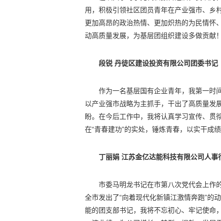
用，积极引领社区团员青年在产业强市、乡村
更加高昂的政治热情、更加炽热的为民情怀
动高质量发展，为基层团组织建设多做贡献
段锐 丹徒区建设投资有限公司团委书记
作为一名基层国有企业青年，我第一时
以产业强市战略为主抓手，干出了高质量发展
盼。在今后工作中，我将认真学习宣传、贯彻
在“青春建功”的实处，锤炼青春，以实干成
丁丽娟 江苏金亿达能科技有限公司人事
市委马明龙书记在市第八次党代会上作
全市发出了“向着现代化新镇江激情奔跑”的
能的团支部书记，我将不忘初心、牢记使命