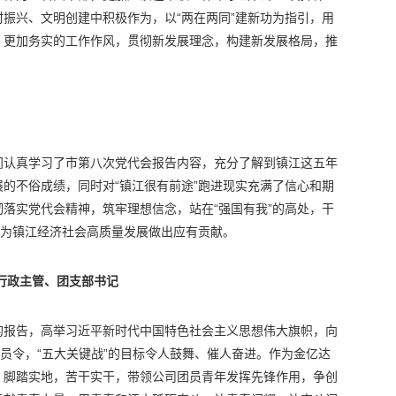
振兴、文明创建中积极作为，以“两在两同”建新功为指引，用
、更加务实的工作作风，贯彻新发展理念，构建新发展格局，推
！
间认真学习了市第八次党代会报告内容，充分了解到镇江这五年
的不俗成绩，同时对“镇江很有前途”跑进现实充满了信心和期
落实党代会精神，筑牢理想信念，站在“强国有我”的高处，干
绩为镇江经济社会高质量发展做出应有贡献。
行政主管、团支部书记
的报告，高举习近平新时代中国特色社会主义思想伟大旗帜，向
动员令，“五大关键战”的目标令人鼓舞、催人奋进。作为金亿达
，脚踏实地，苦干实干，带领公司团员青年发挥先锋作用，争创