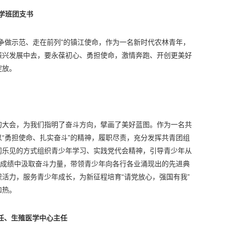
医学班团支书
争做示范、走在前列”的镇江使命，作为一名新时代农林青年，
振兴发展中去，要永葆初心、勇担使命，激情奔跑、开创更美好
绽放。
的大会，为我们指明了奋斗方向，擘画了美好蓝图。作为一名共
“勇担使命、扎实奋斗”的精神，履职尽责，充分发挥共青团组
闻乐见的方式组织青少年学习、实践党代会精神，引导青少年从
凡成绩中汲取奋斗力量，带领青少年向各行各业涌现出的先进典
活力，服务青少年成长，为新征程培育“请党放心，强国有我”
和热。
任、生殖医学中心主任