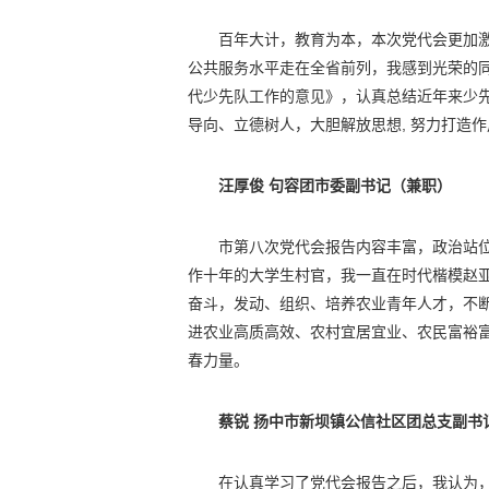
百年大计，教育为本，本次党代会更加
公共服务水平走在全省前列，我感到光荣的
代少先队工作的意见》，认真总结近年来少
导向、立德树人，大胆解放思想, 努力打造
汪厚俊 句容团市委副书记（兼职）
市第八次党代会报告内容丰富，政治站
作十年的大学生村官，我一直在时代楷模赵
奋斗，发动、组织、培养农业青年人才，不
进农业高质高效、农村宜居宜业、农民富裕
春力量。
蔡锐 扬中市新坝镇公信社区团总支副书
在认真学习了党代会报告之后，我认为