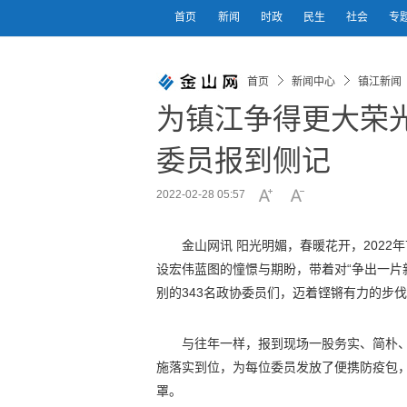
首页
新闻
时政
民生
社会
专
首页
新闻中心
镇江新闻
为镇江争得更大荣
委员报到侧记
2022-02-28 05:57
金山网讯 阳光明媚，春暖花开，2022年
设宏伟蓝图的憧憬与期盼，带着对“争出一片
别的343名政协委员们，迈着铿锵有力的步
与往年一样，报到现场一股务实、简朴
施落实到位，为每位委员发放了便携防疫包
罩。