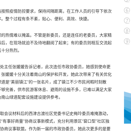
格按照疫情防控要求，保持间隔距离，在工作人员的引导下依次
序。整个过程有条不紊，贴心、便利、高效、快捷。
职的热情难以掩盖。不管是新委员，还是连任的老委员，大家精
料后，在现场就迫不及待地翻阅了起来；有的委员则相互交流起
氛十分热烈。
事处主任张媛媛告诉记者，此次连任市政协委员，她感到使命更
，张媛媛十分关注着南山的保护和开发，她此次带来了有关优化
道是“美丽镇江”的一张名片，成了镇江不少市民闲暇时刻散
不够完善，供市民游客休息、避雨的设施不多，已难以满足大家
为南山绿道配套设施建设提供参考。
领取会议材料后的西津古渡社区党委书记史梅玲委员难掩激动，
“有事好商量”协商议事新模式，充分利用景区“窗口型”社区独
式协商议事联盟。作为新一届的市政协委员，她此次更多的是要