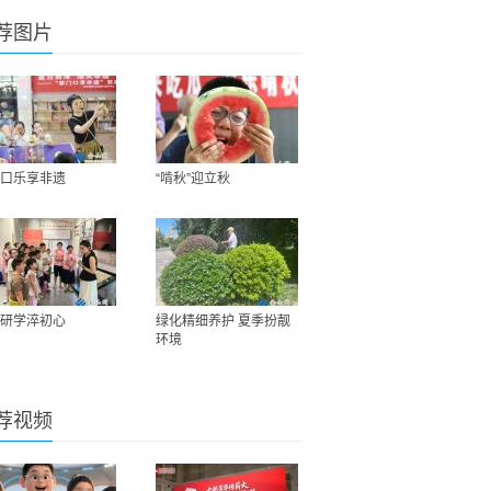
荐图片
口乐享非遗
“啃秋”迎立秋
研学淬初心
绿化精细养护 夏季扮靓
环境
荐视频