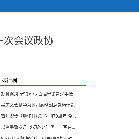
一次会议政协
排行榜
旋翼逐风 宁镇同心 首届宁镇青少年低...
吴庆文会见华为公司高级副总裁杨瑞凯
热烈祝贺《镇江日报》创刊70周年 今...
以笔墨致岁月 以初心赴时代——写在...
5.5万亿元蓝海跃升，向海图强势正劲