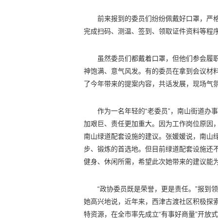
前来报到的委员们纷纷佩戴好口罩，严
完成扫码、测温、签到、领取证件资料等程
虽然委员们都戴着口罩，但他们参会履
神饱满、意气风发。有的委员在拿到会议材
了今年带来的提案内容，共话发展，现场气
作为一名年轻的“老委员”，南山街道办
加艰巨、责任更加重大。因为工作岗位原因
南山绿道配套设施的建议。张媛媛说，南山绿
步、锻炼的首选地。但目前绿道配套设施还
健身、休闲所需，希望此次她带来的建议能
“政协委员既是荣誉，更是责任。”报到
她高兴地说，近年来，西津古渡社区积极探索
特资源，在全市率先成立“有事好商量”开放