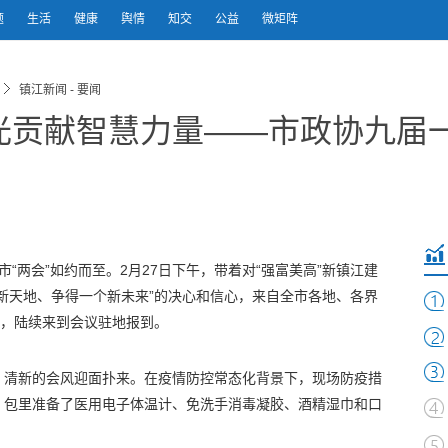
题
生活
健康
舆情
知交
公益
微矩阵
镇江新闻 - 要闻
光贡献智慧力量——市政协九届
市“两会”如约而至。2月27日下午，带着对“强富美高”新镇江建
新天地、争得一个新未来”的决心和信心，来自全市各地、各界
伐，陆续来到会议驻地报到。
、清新的会风迎面扑来。在疫情防控常态化背景下，现场防疫措
，包里准备了医用电子体温计、免洗手消毒凝胶、酒精湿巾和口