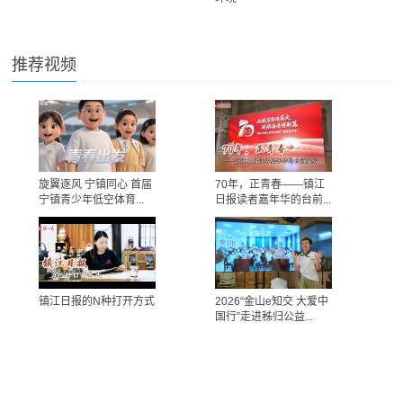
推荐视频
旋翼逐风 宁镇同心 首届
70年，正青春——镇江
宁镇青少年低空体育...
日报读者嘉年华的台前...
镇江日报的N种打开方式
2026“金山e知交 大爱中
国行”走进秭归公益...