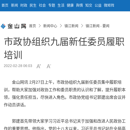
首页
新闻
时政
民生
社会
专题
生活
健康
舆情
知交
公益
微矩阵
首页
新闻中心
镇江新闻
镇江新闻 - 要闻
市政协组织九届新任委员履职
培训
2022-02-28 06:03
金山网讯 2月27日上午，市政协组织九届新任委员集中履职培
训，帮助大家加强对政协工作和委员职责的认识和了解，提升履职本
领，强化责任担当，尽快进入角色。市政协党组书记郭建出席会议并
作动员讲话。
郭建首先带领大家学习习近平总书记关于加强和改进人民政协工
作的重要思想。他指出，党的十八大以来，习近平总书记站在全局高