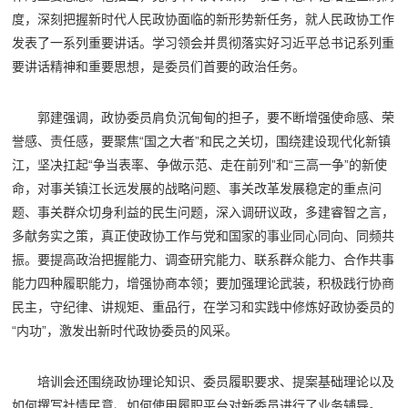
度，深刻把握新时代人民政协面临的新形势新任务，就人民政协工作
发表了一系列重要讲话。学习领会并贯彻落实好习近平总书记系列重
要讲话精神和重要思想，是委员们首要的政治任务。
郭建强调，政协委员肩负沉甸甸的担子，要不断增强使命感、荣
誉感、责任感，要聚焦“国之大者”和民之关切，围绕建设现代化新镇
江，坚决扛起“争当表率、争做示范、走在前列”和“三高一争”的新使
命，对事关镇江长远发展的战略问题、事关改革发展稳定的重点问
题、事关群众切身利益的民生问题，深入调研议政，多建睿智之言，
多献务实之策，真正使政协工作与党和国家的事业同心同向、同频共
振。要提高政治把握能力、调查研究能力、联系群众能力、合作共事
能力四种履职能力，增强协商本领；要加强理论武装，积极践行协商
民主，守纪律、讲规矩、重品行，在学习和实践中修炼好政协委员的
“内功”，激发出新时代政协委员的风采。
培训会还围绕政协理论知识、委员履职要求、提案基础理论以及
如何撰写社情民意、如何使用履职平台对新委员进行了业务辅导。