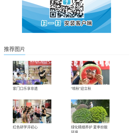
推荐图片
家门口乐享非遗
“啃秋”迎立秋
红色研学淬初心
绿化精细养护 夏季扮靓
环境