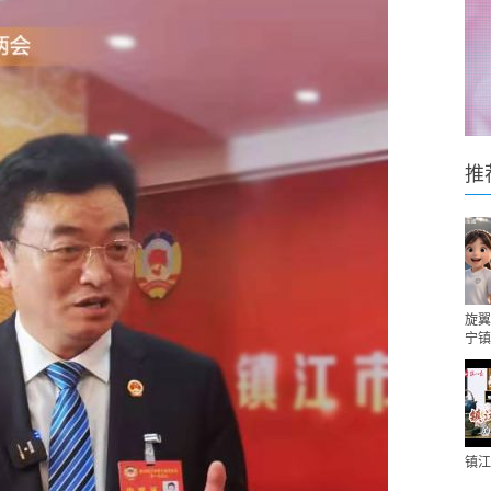
推
旋翼
宁镇
镇江