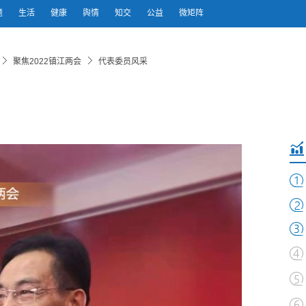
题
生活
健康
舆情
知交
公益
微矩阵
聚焦2022镇江两会
代表委员风采