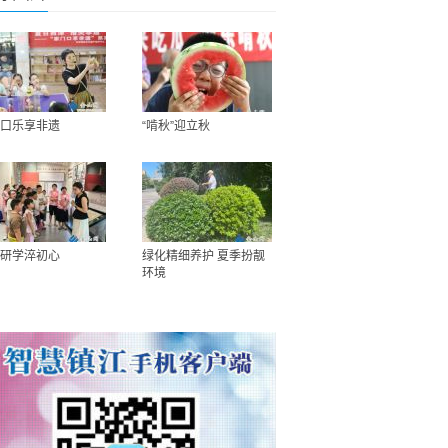
口乐享非遗
“啃秋”迎立秋
研学淬初心
绿化精细养护 夏季扮靓
环境