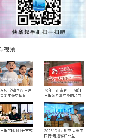
荐视频
逐风 宁镇同心 首届
70年，正青春——镇江
青少年低空体育...
日报读者嘉年华的台前...
日报的N种打开方式
2026“金山e知交 大爱中
国行”走进秭归公益...