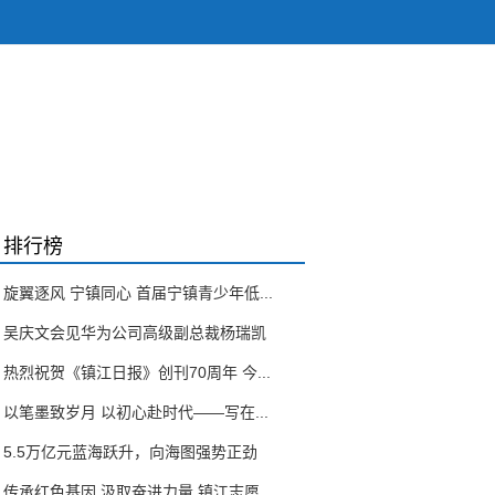
排行榜
旋翼逐风 宁镇同心 首届宁镇青少年低...
吴庆文会见华为公司高级副总裁杨瑞凯
热烈祝贺《镇江日报》创刊70周年 今...
以笔墨致岁月 以初心赴时代——写在...
5.5万亿元蓝海跃升，向海图强势正劲
传承红色基因 汲取奋进力量 镇江志愿...