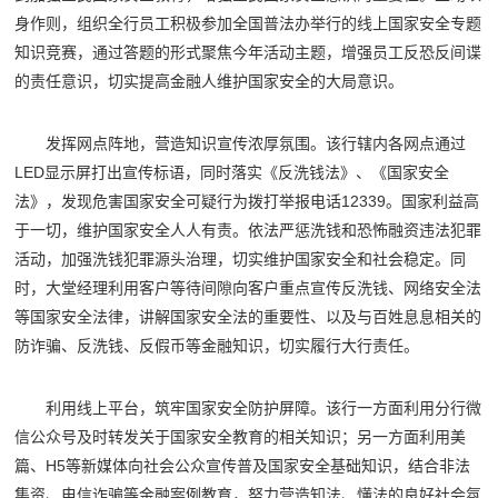
身作则，组织全行员工积极参加全国普法办举行的线上国家安全专题
知识竞赛，通过答题的形式聚焦今年活动主题，增强员工反恐反间谍
的责任意识，切实提高金融人维护国家安全的大局意识。
发挥网点阵地，营造知识宣传浓厚氛围。该行辖内各网点通过
LED显示屏打出宣传标语，同时落实《反洗钱法》、《国家安全
法》，发现危害国家安全可疑行为拨打举报电话12339。国家利益高
于一切，维护国家安全人人有责。依法严惩洗钱和恐怖融资违法犯罪
活动，加强洗钱犯罪源头治理，切实维护国家安全和社会稳定。同
时，大堂经理利用客户等待间隙向客户重点宣传反洗钱、网络安全法
等国家安全法律，讲解国家安全法的重要性、以及与百姓息息相关的
防诈骗、反洗钱、反假币等金融知识，切实履行大行责任。
利用线上平台，筑牢国家安全防护屏障。该行一方面利用分行微
信公众号及时转发关于国家安全教育的相关知识；另一方面利用美
篇、H5等新媒体向社会公众宣传普及国家安全基础知识，结合非法
集资、电信诈骗等金融案例教育，努力营造知法、懂法的良好社会氛