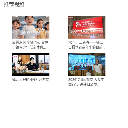
推荐视频
旋翼逐风 宁镇同心 首届
70年，正青春——镇江
宁镇青少年低空体育...
日报读者嘉年华的台前...
镇江日报的N种打开方式
2026“金山e知交 大爱中
国行”走进秭归公益...