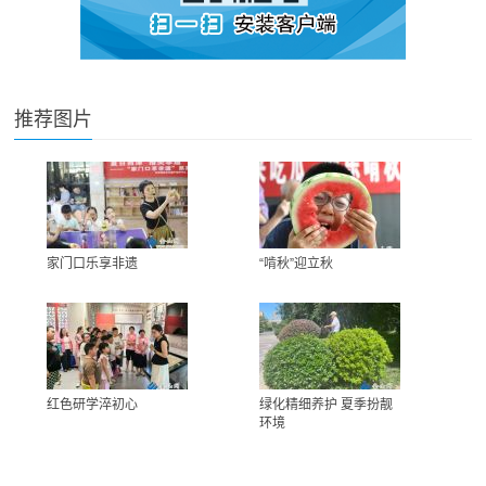
推荐图片
家门口乐享非遗
“啃秋”迎立秋
红色研学淬初心
绿化精细养护 夏季扮靓
环境