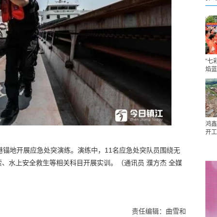
“七
焰蓝
鸿鑫
开工
港锚地开展应急处突演练。演练中，11名应急处突队员围绕无
、水上安全救生等相关科目开展实训。（通讯员 濮方杰 全媒
责任编辑：曲雪和