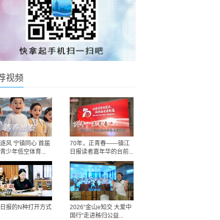
荐视频
逐风 宁镇同心 首届
70年，正青春——镇江
青少年低空体育...
日报读者嘉年华的台前...
日报的N种打开方式
2026“金山e知交 大爱中
国行”走进秭归公益...