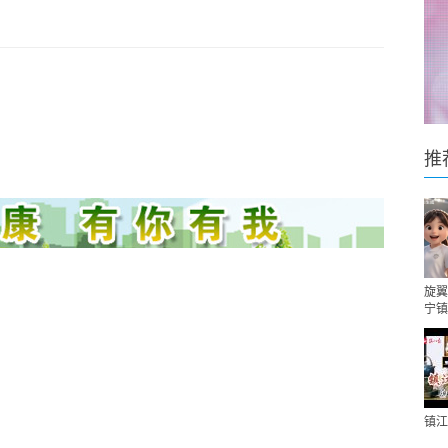
推
旋翼
宁镇
镇江