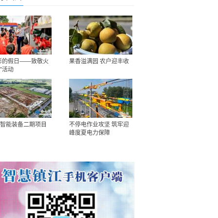
彩的假日——致敬火
果香溢满园 农户迎丰收
”活动
智能装备二期项目
不停电作业攻坚 筑牢迎
峰度夏电力保障