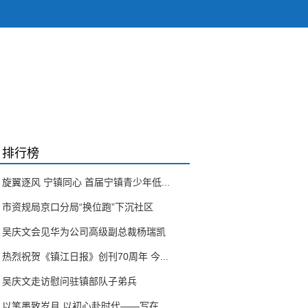
排行榜
旋翼逐风 宁镇同心 首届宁镇青少年低...
市资规局京口分局“换位跑”下沉社区
吴庆文会见华为公司高级副总裁杨瑞凯
热烈祝贺《镇江日报》创刊70周年 今...
吴庆文走访慰问驻镇部队子弟兵
以笔墨致岁月 以初心赴时代——写在...