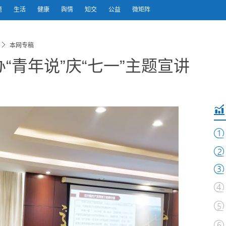
题
生活
健康
舆情
知交
公益
微矩阵
本网专稿
“青年说”庆“七一”主题宣讲