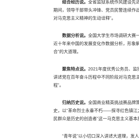
结合经历说。
全省监狱系统作风建设先
期间，领导干部带头冲锋、党员民警连续作
对马克思主义精神的生动诠释”。
数据分析说。
全国大学生市场调研大赛
近十年来中国的发展变化作数据分析，形象
合”的大道理。
聚焦特点说。
2021年度优秀公务员、监
讲述党在百年奋斗历程中不同阶段对马克思
程”。
归纳历史说。
全国商业精英挑战赛品牌
史，以“革命烈士永垂不朽——探寻红色镇江
民群众是历史的创造者”这一马克思主义基本
“青年说”以小切口深入讲述大道理，发