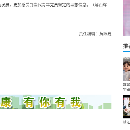
勃发展，更加感受到当代青年党员坚定的理想信念。（解西辉
责任编辑：黄跃巍
推
旋翼
宁镇
镇江