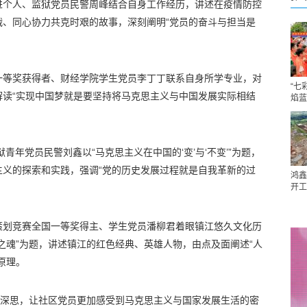
进个人、监狱党员民警周峰结合自身工作经历，讲述在疫情防控
战、同心协力共克时艰的故事，深刻阐明“党员的奋斗与担当是
一等奖获得者、财经学院学生党员李丁丁联系自身所学专业，对
“七
解读“实现中国梦就是要坚持将马克思主义与中国发展实际相结
焰蓝
狱青年党员民警刘鑫以“马克思主义在中国的‘变’与‘不变’”为题，
主义的探索和实践，强调“党的历史发展过程就是自我革新的过
鸿鑫
开工
策划竞赛全国一等奖得主、学生党员潘柳君着眼镇江悠久文化历
之魂”为题，讲述镇江的红色经典、英雄人物，由点及面阐述“人
原理。
人深思，让社区党员更加感受到马克思主义与国家发展生活的密