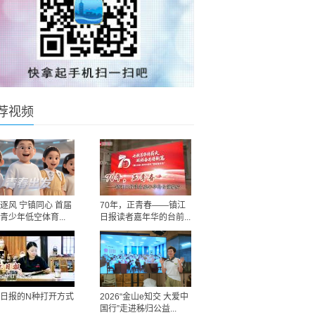
荐视频
逐风 宁镇同心 首届
70年，正青春——镇江
青少年低空体育...
日报读者嘉年华的台前...
日报的N种打开方式
2026“金山e知交 大爱中
国行”走进秭归公益...