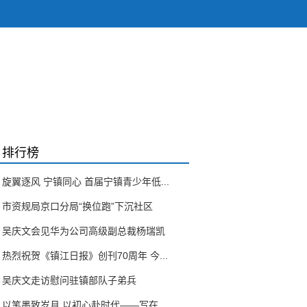
排行榜
旋翼逐风 宁镇同心 首届宁镇青少年低...
市资规局京口分局“换位跑”下沉社区
吴庆文会见华为公司高级副总裁杨瑞凯
热烈祝贺《镇江日报》创刊70周年 今...
吴庆文走访慰问驻镇部队子弟兵
以笔墨致岁月 以初心赴时代——写在...