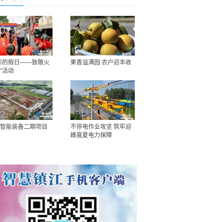
彩的假日——致敬火
果香溢满园 农户迎丰收
”活动
智能装备二期项目
不停电作业攻坚 筑牢迎
峰度夏电力保障