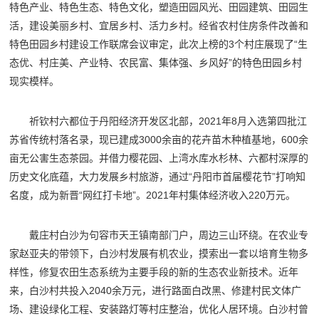
特色产业、特色生态、特色文化，塑造田园风光、田园建筑、田园生
活，建设美丽乡村、宜居乡村、活力乡村。经省农村住房条件改善和
特色田园乡村建设工作联席会议审定，此次上榜的3个村庄展现了“生
态优、村庄美、产业特、农民富、集体强、乡风好”的特色田园乡村
现实模样。
祈钦村六都位于丹阳经济开发区北部，2021年8月入选第四批江
苏省传统村落名录，现已建成3000余亩的花卉苗木种植基地，600余
亩无公害生态茶园。并借力樱花园、上湾水库水杉林、六都村深厚的
历史文化底蕴，大力发展乡村旅游，通过“丹阳市首届樱花节”打响知
名度，成为新晋“网红打卡地”。2021年村集体经济收入220万元。
戴庄村白沙为句容市天王镇南部门户，周边三山环绕。在农业专
家赵亚夫的带领下，白沙村发展有机农业，摸索出一套以培育生物多
样性，修复农田生态系统为主要手段的新的生态农业新技术。近年
来，白沙村共投入2040余万元，进行路面白改黑、修建村民文体广
场、建设绿化工程、安装路灯等村庄整治，优化人居环境。白沙村曾