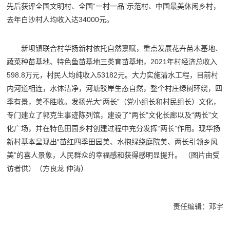
先后获评全国文明村、全国“一村一品”示范村、中国最美休闲乡村，
去年白沙村人均收入达34000元。
新坝镇联合村华扬新村依托自然禀赋，重点发展花卉苗木基地、
蔬菜种苗基地、特色鱼苗基地三类育苗基地，2021年村经济总收入
598.8万元，村民人均纯收入53182元。大力实施清水工程，目前村
内河道相连，水体洁净，河塘驳岸生态自然，整个村庄绿树环绕，四
季有景，美不胜收。发扬光大“两长”（党小组长和村民组长）文化，
专门建立了郭克生事迹陈列馆，建设了“两长”文化长廊以及“两长”文
化广场，并在特色田园乡村创建过程中充分发挥“两长”作用。现华扬
新村基本呈现出“苗红四季田园美、水抱绿绕庭院美、两长引领乡风
美”的喜人景象，人民群众的幸福感和获得感明显提升。 （图片由受
访者供）（方良龙 仲涛）
责任编辑：邓宇