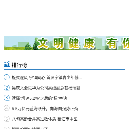
排行榜
旋翼逐风 宁镇同心 首届宁镇青少年低...
吴庆文会见华为公司高级副总裁杨瑞凯
读懂“增速5.2%”之后的“稳”字诀
5.5万亿元蓝海跃升，向海图强势正劲
八旬高龄合并高过敏体质 镇江市中医...