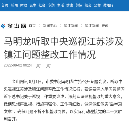
首页
新闻
时政
民生
社会
专题
生活
健康
舆情
知交
公益
微矩阵
首页
新闻中心
镇江新闻
镇江新闻 - 要闻
马明龙听取中央巡视江苏涉及
镇江问题整改工作情况
2022-09-02 00:24
金山网讯 9月1日，市委书记马明龙主持召开专题会议，听取中
央巡视江苏涉及镇江问题整改工作情况汇报，强调要深入学习贯彻习
近平总书记关于巡视工作重要论述，深刻认识巡视整改的重大意义，
做到思想再重视、措施再强化、工作再细致，做深做细做实“后半篇
文章”，确保问题不折不扣整改到位，以实际行动迎接党的二十大胜
利召开。