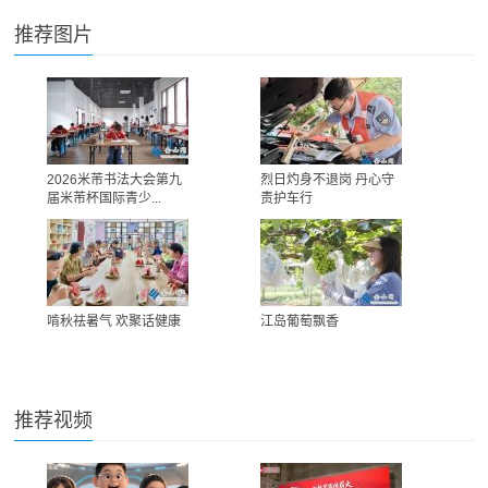
推荐图片
2026米芾书法大会第九
烈日灼身不退岗 丹心守
届米芾杯国际青少...
责护车行
啃秋祛暑气 欢聚话健康
江岛葡萄飘香
推荐视频