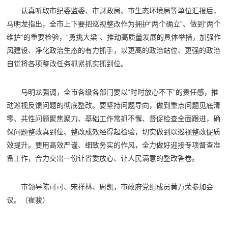
认真听取市纪委监委、市财政局、市生态环境局等单位汇报后，
马明龙指出，全市上下要把巡视整改作为拥护“两个确立”、做到“两个
维护”的重要检验，“勇挑大梁”、推动高质量发展的具体举措，加强作
风建设、净化政治生态的有力抓手，以更高的政治站位、更强的政治
自觉将各项整改任务抓紧抓实抓到位。
马明龙强调，全市各级各部门要以“时时放心不下”的责任感，推
动巡视反馈问题的彻底整改。要坚持问题导向，做到重点问题见底清
零、共性问题聚焦聚力、基础工作常抓不懈、督促检查全面跟进，确
保问题整改真到位、整改成效经得起检验，切实做到以巡视整改促质
效提升。要用高效严谨、细致务实的作风，全力做好迎接专项督查准
备工作，合力交出一份让省委放心、让人民满意的整改答卷。
市领导陈可可、宋祥林、周凯，市政府党组成员黄万荣参加会
议。
（崔骏）