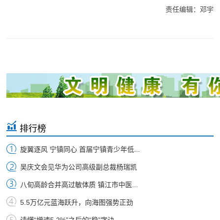
责任编辑：邓宇
排行榜
旋翼逐风 宁镇同心 首届宁镇青少年低...
吴庆文会见华为公司高级副总裁杨瑞凯
八旬高龄合并高过敏体质 镇江市中医...
5.5万亿元蓝海跃升，向海图强势正劲