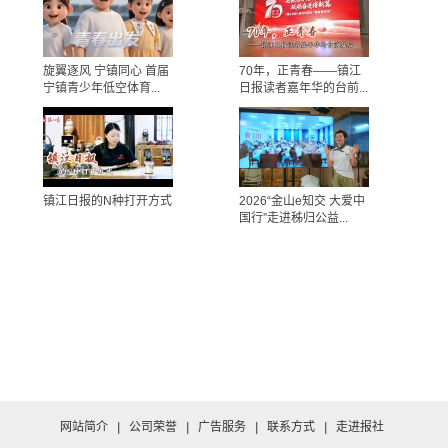
旋翼逐风 宁镇同心 首届
70年，正青春——镇江
宁镇青少年低空体育...
日报读者嘉年华的台前...
镇江日报的N种打开方式
2026“金山e知交 大爱中
国行”走进秭归公益...
网站简介
|
公司荣誉
|
广告服务
|
联系方式
|
走进报社