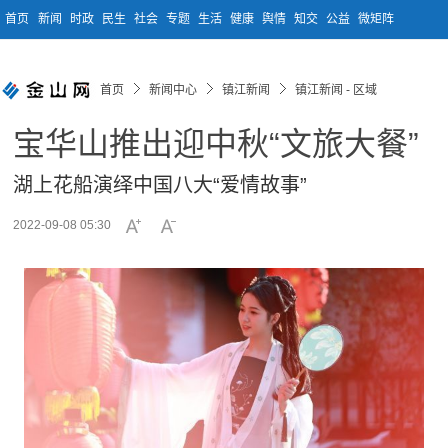
首页
新闻
时政
民生
社会
专题
生活
健康
舆情
知交
公益
微矩阵
首页
新闻中心
镇江新闻
镇江新闻 - 区域
宝华山推出迎中秋“文旅大餐”
湖上花船演绎中国八大“爱情故事”
2022-09-08 05:30