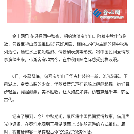
金山网讯 花好月圆中秋夜，相约浪漫宝华山。随着中秋佳节临
近，句容宝华山景区推出以“花好月圆、相约古今”为主题的迎中秋系
列活动，通过水上花船巡游、情景剧表演等形式，将中国民间爱情故
事演绎出来，带游客穿越古今，在中秋团圆之际感受别样浪漫。
6日，夜幕降临，句容宝华山千华古村装扮一新，流光溢彩。玉
泉湖上，身着古装的少女，伴随着音乐声在花船上翩翩起舞。她们舞
步轻盈，裙裾飘飘，美不胜收，让人如痴如醉，仿若穿越千年，梦回
古代。
记者了解到，今年中秋期间，景区将中国民间爱情故事，借用声
光电设备，在秦淮水阁到玉泉湖湖面上以花船巡游的方式推出。届
时，将带给游客一场穿越古今“沉浸式”观演体验。