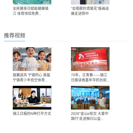
全民健身日赋能健康镇
“会唱歌的鸢尾花”版画巡
江 体育场馆免费...
展走进扬中
推荐视频
旋翼逐风 宁镇同心 首届
70年，正青春——镇江
宁镇青少年低空体育...
日报读者嘉年华的台前...
镇江日报的N种打开方式
2026“金山e知交 大爱中
国行”走进秭归公益...