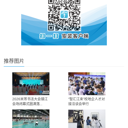
推荐图片
2026米芾书法大会镇江
“智汇江来”校地企人才对
会场闭幕式圆满落...
接洽谈会举行