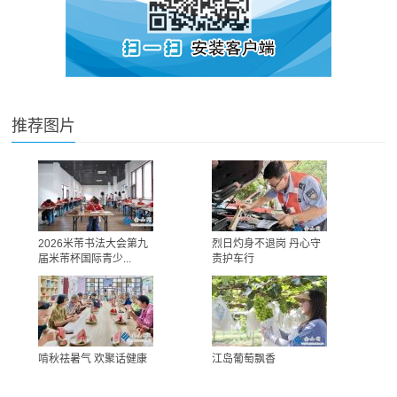
推荐图片
2026米芾书法大会第九
烈日灼身不退岗 丹心守
届米芾杯国际青少...
责护车行
啃秋祛暑气 欢聚话健康
江岛葡萄飘香