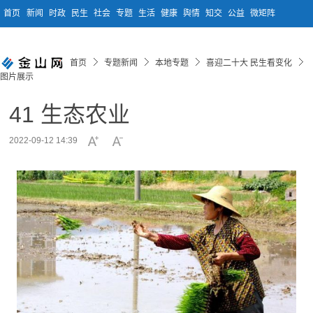
首页
新闻
时政
民生
社会
专题
生活
健康
舆情
知交
公益
微矩阵
首页
专题新闻
本地专题
喜迎二十大 民生看变化
图片展示
41 生态农业
2022-09-12 14:39