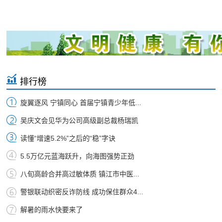
排行榜
旋翼逐风 宁镇同心 首届宁镇青少年低...
吴庆文会见华为公司高级副总裁杨瑞凯
读懂“增速5.2%”之后的“稳”字诀
5.5万亿元蓝海跃升，向海图强势正劲
八旬高龄合并高过敏体质 镇江市中医...
警银联动织密反诈防线 成功保住群众4...
解暑的雨水快要来了