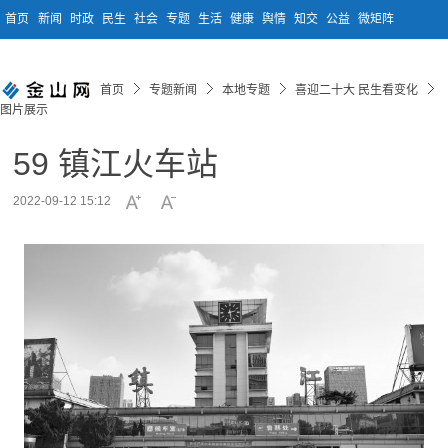
首页
新闻
时政
民生
社会
专题
生活
健康
舆情
知交
公益
微矩阵
首页
专题新闻
本地专题
喜迎二十大 民生看变化
图片展示
59 镇江火车站
2022-09-12 15:12