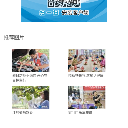
推荐图片
烈日灼身不退岗 丹心守
啃秋祛暑气 欢聚话健康
责护车行
江岛葡萄飘香
家门口乐享非遗