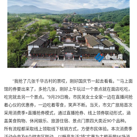
“我抢了几张千华古村的票哎，刚好国庆节一起去看看。”“马上面
馆的券要出来了，多抢几张，刚好上午玩过一个景点就在面店吃吃，
吃完就去另一个景点。”9月29日晚，市民吴女士全家一边在直播间抢
着心仪的优惠券，一边吃着零食，笑声不断。当天，市文广旅局首次
采用消费季+直播抢券模式，通过直播抢券、线上领券联动形式，涵
盖美食购物、休闲娱乐、旅游住宿、景点门票四大类近90个品种。
所有流程都采取线上领取线下核销方式，方便市民体验。本次消费季
活动全市及8个辖市区联动，以畅享生活“镇”实惠为主题开展56场消