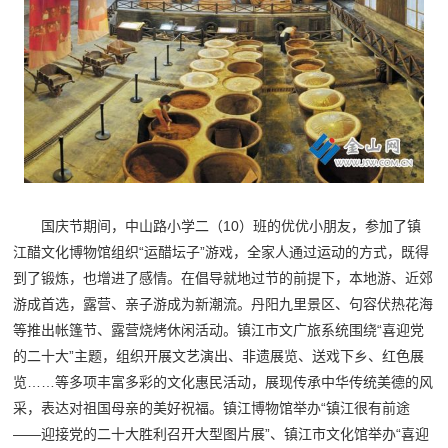
国庆节期间，中山路小学二（10）班的优优小朋友，参加了镇
江醋文化博物馆组织“运醋坛子”游戏，全家人通过运动的方式，既得
到了锻炼，也增进了感情。在倡导就地过节的前提下，本地游、近郊
游成首选，露营、亲子游成为新潮流。丹阳九里景区、句容伏热花海
等推出帐篷节、露营烧烤休闲活动。镇江市文广旅系统围绕“喜迎党
的二十大”主题，组织开展文艺演出、非遗展览、送戏下乡、红色展
览……等多项丰富多彩的文化惠民活动，展现传承中华传统美德的风
采，表达对祖国母亲的美好祝福。镇江博物馆举办“镇江很有前途
——迎接党的二十大胜利召开大型图片展”、镇江市文化馆举办“喜迎