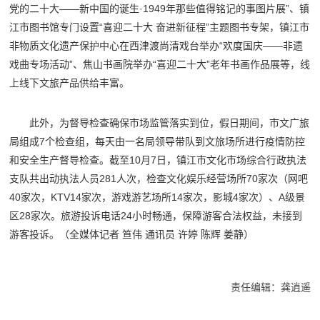
党的二十大——新中国的诞生·1949年那些值得铭记的事图片展”、镇
江市图书馆专门设置“喜迎二十大 奋进新征程”主题图书专架，镇江市
非物质文化遗产保护中心在西津渡尚清戏台举办“欢度国庆——非遗
戏曲专场活动”、焦山书画院举办“喜迎二十大”老年书画作品展等，线
上线下文旅产品供给丰富。
此外，为督导检查确保市场监管落实到位，假日期间，市文广旅
局组成7个检查组，每天由一名局领导带队到文旅场所进行疫情防控
和安全生产督导检查。截至10月7日，镇江市文化市场综合行政执法
支队共出动执法人员281人次，检查文化娱乐经营场所70家次（网吧
40家次，KTV14家次，游戏游艺场所14家次，影城4家次）、A级景
区28家次。旅游投诉电话24小时畅通，保障游客合法权益，未接到
游客投诉。（全媒体记者 笪伟 通讯员 许婷 陈辉 姜静）
责任编辑：龚逍遥