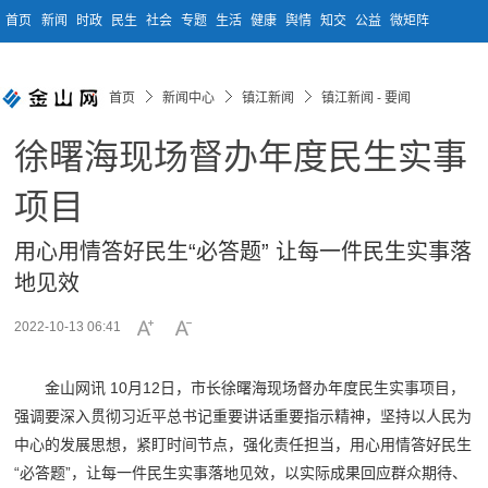
首页
新闻
时政
民生
社会
专题
生活
健康
舆情
知交
公益
微矩阵
首页
新闻中心
镇江新闻
镇江新闻 - 要闻
徐曙海现场督办年度民生实事
项目
用心用情答好民生“必答题” 让每一件民生实事落
地见效
2022-10-13 06:41
金山网讯 10月12日，市长徐曙海现场督办年度民生实事项目，
强调要深入贯彻习近平总书记重要讲话重要指示精神，坚持以人民为
中心的发展思想，紧盯时间节点，强化责任担当，用心用情答好民生
“必答题”，让每一件民生实事落地见效，以实际成果回应群众期待、