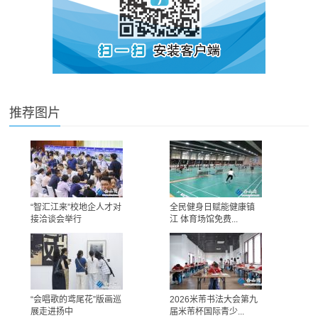
推荐图片
“智汇江来”校地企人才对
全民健身日赋能健康镇
接洽谈会举行
江 体育场馆免费...
“会唱歌的鸢尾花”版画巡
2026米芾书法大会第九
展走进扬中
届米芾杯国际青少...