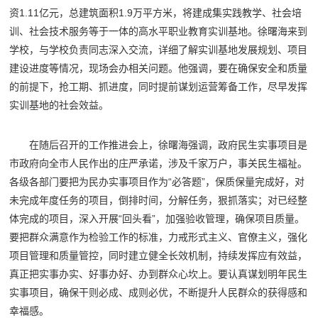
资1.11亿元，总建筑面积1.9万平方米，
将建成集实践教学、社会培
训、社会技术服务等于一体的高水平职业教育实训基地。徐曙海来到
学校，与学校负责同志深入交流，详细了解实训基地发展规划、项目
建设进度等情况，现场会办相关问题。他强调，要在确保安全和质量
的前提下，抢工期、抓进度，同时提前谋划运营筹备工作，尽早发挥
实训基地的社会效益。
在随后召开的工作推进会上，徐曙海强调，政府民生实事项目是
市政府向全市人民作出的庄严承诺，涉及千家万户，事关民生福祉。
各级各部门要把为民办实事项目作为“必答题”，保质保量完成好，对
未完成年度任务的项目，倒排时间，分解任务，狠抓落实；对已经整
体完成的项目，深入开展“回头看”，加强验收管理，确保项目质量。
要把群众满意作为检验工作的标准，力戒形式主义、官僚主义，强化
项目管理和质量管控，同时建立健全长效机制，持续发挥应有效益，
真正把实事办实、好事办好、办到群众心坎上。要认真谋划明年民生
实事项目，确保干则必成、成则必优，不断提升人民群众的获得感和
幸福感。