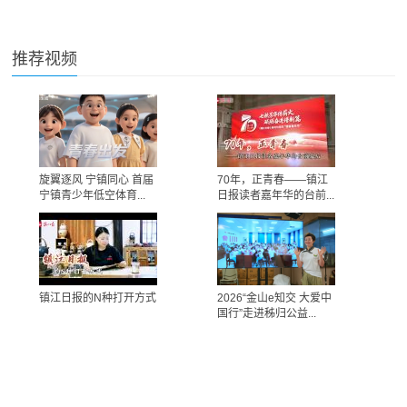
推荐视频
旋翼逐风 宁镇同心 首届
70年，正青春——镇江
宁镇青少年低空体育...
日报读者嘉年华的台前...
镇江日报的N种打开方式
2026“金山e知交 大爱中
国行”走进秭归公益...