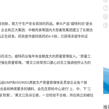
技创新，致力于生产安全高效的药品。拳头产品“威特利剑”是全
。企业和正大集团、中粮肉食等国内大型畜牧集团建立了长期合
正在研发，药效是市面同类药的4-5倍，已获得多国专利证
断的活力。威特药业每年有金额庞大的质量管理投入。“质量工
要强化质量管理。”黄文江经常苦口婆心对员工强调他所认为的
GMP和ISO9001两套生产质量管理体系贯穿企业各个部
复合盐和种类繁多的辅料，会先在质检中心进行“上、中、下”三
层‘败絮’。”黄文江告诉记者，一旦检验不合格，供应商立刻被拉
推