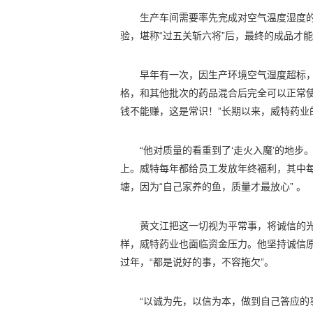
生产车间需要率先完成对空气温度湿度
验，堪称“过五关斩六将”后，最终的成品才
早年有一次，因生产环境空气湿度超标
格，和其他批次的药品混合后完全可以正常
钱不能赚，这是常识！”长期以来，威特药业
“他对质量的看重到了‘走火入魔’的地
上。威特每年都给员工发放年终福利，其中
塘，因为“自己家养的鱼，质量才最放心” 。
黄文江把这一切视为平常事，将诚信的
样，威特药业也面临资金压力。他坚持诚信
过年，“都是说好的事，不容拖欠”。
“以诚为先，以信为本，做到自己答应的