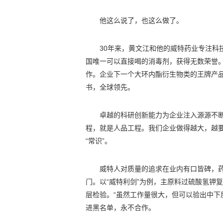
他这么说了，也这么做了。
30年来，黄文江和他的威特药业专注科
国唯一可以直接喝的消毒剂，获得无数荣誉
作。企业下一个大环内酯衍生物类的王牌产品
书，全球领先。
卓越的科研创新能力为企业注入源源不
程，就是人品工程。我们企业做得越大，越
“常识”。
威特人对质量的追求在业内有口皆碑，药品
门。以“威特利剑”为例，主原料过硫酸氢钾
层检验。“虽然工作量很大，但可以验出中下
进黑名单，永不合作。