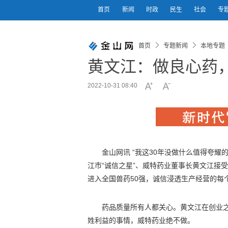
首页
新闻
时政
民生
社会
专
首页
专题新闻
本地专题
黄文江：做良心药
2022-10-31 08:40
金山网讯 “我这30年没做什么值得夸
江市“诚信之星”、威特药业董事长黄文江接
进入全国兽药50强，诚信浸透生产经营的每
药品质量所有人都关心。黄文江在创业
姓利益的事情，威特药业绝不做。