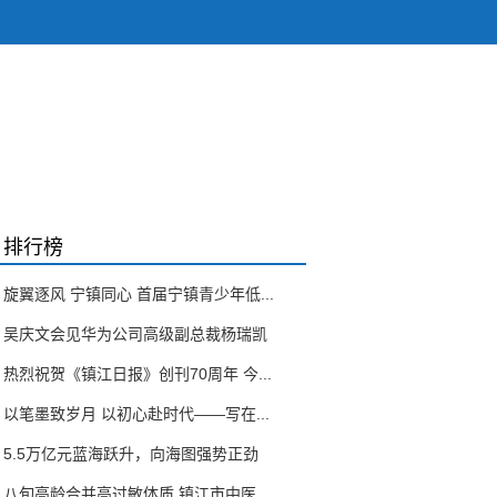
排行榜
旋翼逐风 宁镇同心 首届宁镇青少年低...
吴庆文会见华为公司高级副总裁杨瑞凯
热烈祝贺《镇江日报》创刊70周年 今...
以笔墨致岁月 以初心赴时代——写在...
5.5万亿元蓝海跃升，向海图强势正劲
八旬高龄合并高过敏体质 镇江市中医...