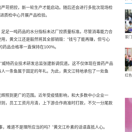
的严苛把控，新一轮生产才能启动。随后还会进行多批次现场检
能进质检中心开展产品检验。
，足足一吨药品的水分指标未达厂控质量标准。尽管消毒能力合
家门
使用，黄文江还是毅然将其全部销毁：“钱亏了能再赚，但亏心
的药品合格率一直保持在100%。
步。”威特药业技术研发总监张建新调侃道。这不仅体现在兽药产品
每人一条鱼属于固定的年礼。为此，黄文江特地承包了一处鱼
红色
光辉照到更广的范围。近年受疫情影响，和大多数中小企业一
原则，员工工资月月清，上下游合作商准时打款，不欠一分尾款
事，难道不是理所应当的吗？”黄文江朴素的话语直抵人心。