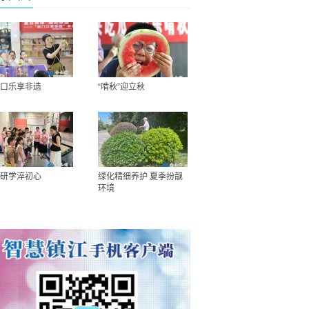
口乐享非遗
“啃秋”迎立秋
研学淬初心
绿化精细养护 夏季扮靓
环境