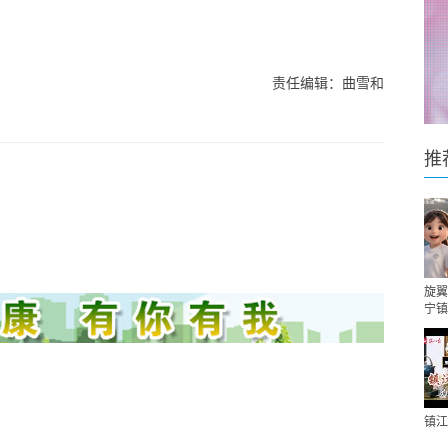
责任编辑：曲雪和
推
旋翼
宁镇
镇江