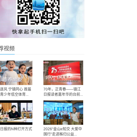
荐视频
逐风 宁镇同心 首届
70年，正青春——镇江
青少年低空体育...
日报读者嘉年华的台前...
日报的N种打开方式
2026“金山e知交 大爱中
国行”走进秭归公益...