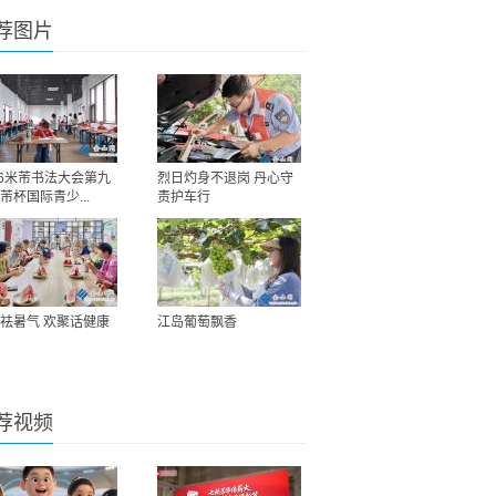
荐图片
26米芾书法大会第九
烈日灼身不退岗 丹心守
芾杯国际青少...
责护车行
祛暑气 欢聚话健康
江岛葡萄飘香
荐视频