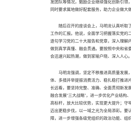
发团队等情况，勉励企业继续强化创新引领
同时要求属地做好配套服务，助力企业做大
随后召开的座谈会上，马明龙认真听取
工作的汇报。他说，全面学习把握落实党的
逐句学习党的二十大报告和党章，深入理解
做到真学真懂、融会贯通。要按照中央和省
会迅速兴起热潮，做到家喻户晓、深入人心
马明龙强调，坚定不移推进高质量发展
体、多措并举提振消费活力、稳扎稳打推进
长远看，要坚持完整、准确、全面贯彻新发
融合发展“三大战略”，进一步优化产业结构
高标杆，放大比较优势，实现更大提升；守
迈出更稳步伐，以一域之光为全局添彩。要
障，进一步增强各级党组织的政治功能、组