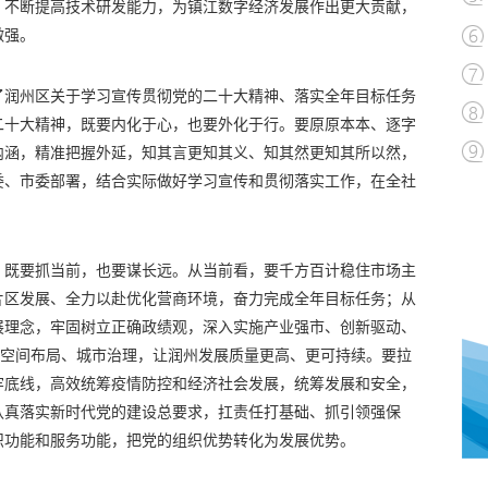
，不断提高技术研发能力，为镇江数字经济发展作出更大贡献，
做强。
了润州区关于学习宣传贯彻党的二十大精神、落实全年目标任务
二十大精神，既要内化于心，也要外化于行。要原原本本、逐字
内涵，精准把握外延，知其言更知其义、知其然更知其所以然，
委、市委部署，结合实际做好学习宣传和贯彻落实工作，在全社
。
，既要抓当前，也要谋长远。从当前看，要千方百计稳住市场主
片区发展、全力以赴优化营商环境，奋力完成全年目标任务；从
展理念，牢固树立正确政绩观，深入实施产业强市、创新驱动、
、空间布局、城市治理，让润州发展质量更高、更可持续。要拉
牢底线，高效统筹疫情防控和经济社会发展，统筹发展和安全，
认真落实新时代党的建设总要求，扛责任打基础、抓引领强保
织功能和服务功能，把党的组织优势转化为发展优势。