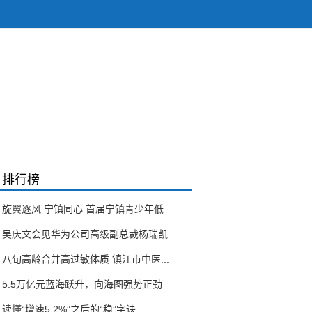
排行榜
旋翼逐风 宁镇同心 首届宁镇青少年低...
吴庆文会见华为公司高级副总裁杨瑞凯
八旬高龄合并高过敏体质 镇江市中医...
5.5万亿元蓝海跃升，向海图强势正劲
读懂“增速5.2%”之后的“稳”字诀