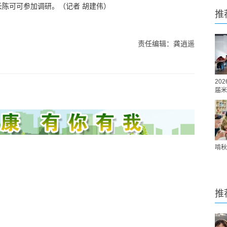
长陈可可参加调研。
（记者 胡建伟）
推
责任编辑：龚逍遥
20
届米
啃秋
推