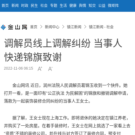
首页
新闻
时政
民生
社会
专题
生活
健康
舆情
知交
公益
微矩阵
首页
新闻中心
镇江新闻
镇江新闻 - 社会
调解员线上调解纠纷 当事人
快递锦旗致谢
2022-11-06 06:15
金山网讯 近日，润州法院人民调解员葛锦玉收到一个快件。她
打开一看，是一面印有“公正执法 为民解困”的锦旗和撤销调解申请，
落款为一起装饰装修合同纠纷的当事人王女士。
据了解，王女士现在上海工作。即将退休的她决定在镇江养老，
并购买了一处房屋。在着手装修时，王女士在网上挑选了一家看上去
“资质”不错的装修公司，并在线与对方签订了装修合同，预支付