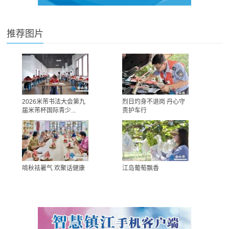
推荐图片
2026米芾书法大会第九
烈日灼身不退岗 丹心守
届米芾杯国际青少...
责护车行
啃秋祛暑气 欢聚话健康
江岛葡萄飘香