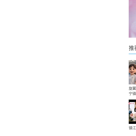
推
旋翼
宁镇
镇江