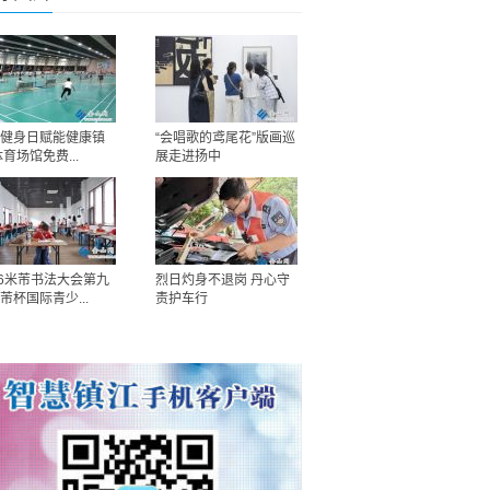
健身日赋能健康镇
“会唱歌的鸢尾花”版画巡
体育场馆免费...
展走进扬中
26米芾书法大会第九
烈日灼身不退岗 丹心守
芾杯国际青少...
责护车行