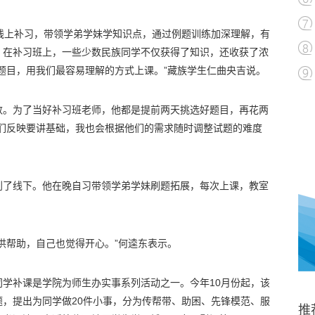
线上补习，带领学弟学妹学知识点，通过例题训练加深理解，有
。在补习班上，一些少数民族同学不仅获得了知识，还收获了浓
题目，用我们最容易理解的方式上课。”藏族学生仁曲央吉说。
数。为了当好补习班老师，他都是提前两天挑选好题目，再花两
学们反映要讲基础，我也会根据他们的需求随时调整试题的难度
到了线下。他在晚自习带领学弟学妹刷题拓展，每次上课，教室
供帮助，自己也觉得开心。”何逵东表示。
学补课是学院为师生办实事系列活动之一。今年10月份起，该
，提出为同学做20件小事，分为传帮带、助困、先锋模范、服
推