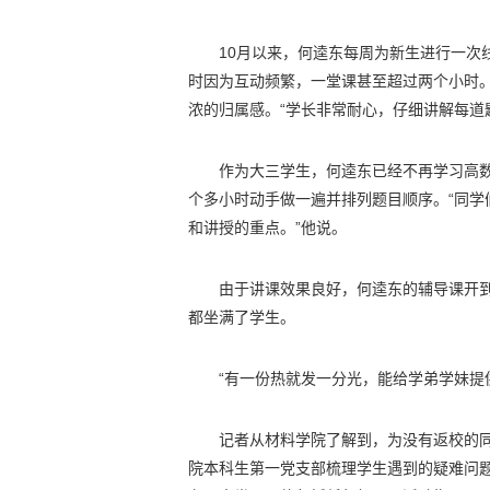
10月以来，何逵东每周为新生进行一次
时因为互动频繁，一堂课甚至超过两个小时
浓的归属感。“学长非常耐心，仔细讲解每道
作为大三学生，何逵东已经不再学习高
个多小时动手做一遍并排列题目顺序。“同
和讲授的重点。”他说。
由于讲课效果良好，何逵东的辅导课开
都坐满了学生。
“有一份热就发一分光，能给学弟学妹提
记者从材料学院了解到，为没有返校的同
院本科生第一党支部梳理学生遇到的疑难问题