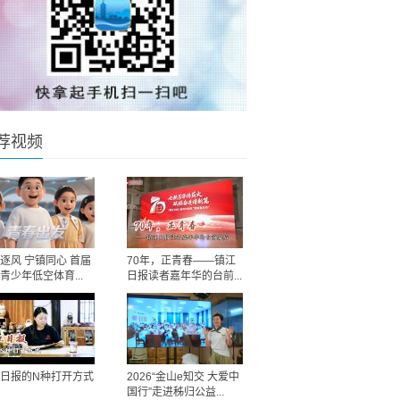
荐视频
逐风 宁镇同心 首届
70年，正青春——镇江
青少年低空体育...
日报读者嘉年华的台前...
日报的N种打开方式
2026“金山e知交 大爱中
国行”走进秭归公益...