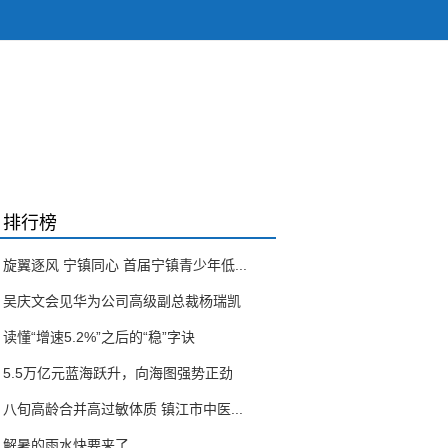
排行榜
旋翼逐风 宁镇同心 首届宁镇青少年低...
吴庆文会见华为公司高级副总裁杨瑞凯
读懂“增速5.2%”之后的“稳”字诀
5.5万亿元蓝海跃升，向海图强势正劲
八旬高龄合并高过敏体质 镇江市中医...
解暑的雨水快要来了