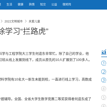
题
生活
健康
舆情
知交
公益
微矩阵
2022文明城市
关爱儿童
除学习“拦路虎”
科学与工程学院大三学生何逵东非常忙。除了自己的学业，他
习班从线上发展到线下，成员从原先的10人扩展到了100多人。
料学院有10名大一新生未能到校，一直进行线上学习，高数成
专题辅导。全国、全省大学生数学竞赛二等奖获得者何逵东成了