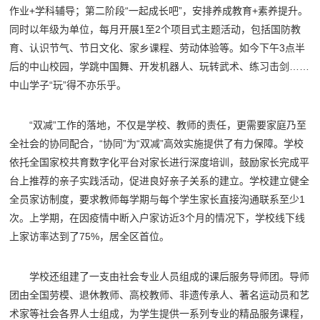
作业+学科辅导；第二阶段“一起成长吧”，安排养成教育+素养提升。
同时以年级为单位，每月开展1至2个项目式主题活动，包括国防教
育、认识节气、节日文化、家乡课程、劳动体验等。如今下午3点半
后的中山校园，学跳中国舞、开发机器人、玩转武术、练习击剑……
中山学子“玩”得不亦乐乎。
“双减”工作的落地，不仅是学校、教师的责任，更需要家庭乃至
全社会的协同配合，“协同”为“双减”高效实施提供了有力保障。学校
依托全国家校共育数字化平台对家长进行深度培训，鼓励家长完成平
台上推荐的亲子实践活动，促进良好亲子关系的建立。学校建立健全
全员家访制度，要求教师每学期与每个学生家长直接沟通联系至少1
次。上学期，在因疫情中断入户家访近3个月的情况下，学校线下线
上家访率达到了75%，居全区首位。
学校还组建了一支由社会专业人员组成的课后服务导师团。导师
团由全国劳模、退休教师、高校教师、非遗传承人、著名运动员和艺
术家等社会各界人士组成，为学生提供一系列专业的精品服务课程，