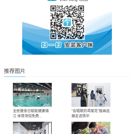
推荐图片
全民健身日赋能健康镇
“会唱歌的鸢尾花”版画巡
江 体育场馆免费...
展走进扬中