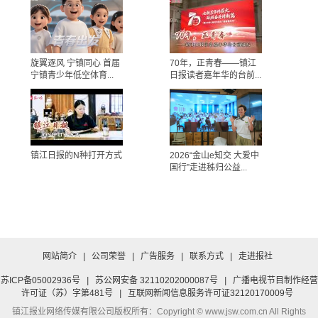
旋翼逐风 宁镇同心 首届
70年，正青春——镇江
宁镇青少年低空体育...
日报读者嘉年华的台前...
镇江日报的N种打开方式
2026“金山e知交 大爱中
国行”走进秭归公益...
网站简介
|
公司荣誉
|
广告服务
|
联系方式
|
走进报社
苏ICP备05002936号
|
苏公网安备 32110202000087号
|
广播电视节目制作经营
许可证（苏）字第481号
|
互联网新闻信息服务许可证32120170009号
镇江报业网络传媒有限公司
版权所有：Copyright © www.jsw.com.cn All Rights