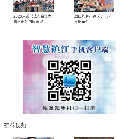
2026米芾书法大会第九
烈日灼身不退岗 丹心守
届米芾杯国际青少...
责护车行
推荐视频