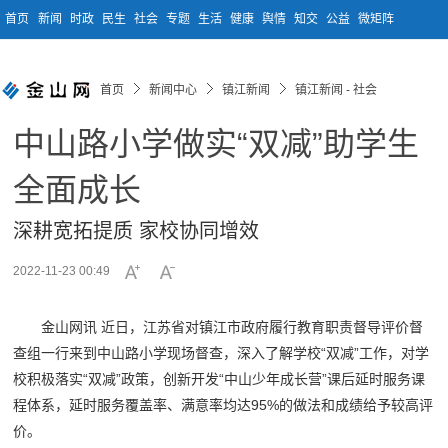
首页
新闻
时政
民生
社会
专题
生活
健康
舆情
知交
公益
微矩阵
首页
新闻中心
镇江新闻
镇江新闻 - 社会
中山路小学做实“双减”助学生
全面成长
深耕宽拓提质 家校协同增效
2022-11-23 00:49
金山网讯 近日，江苏省对镇江市政府履行教育职责督导评价督
查组一行来到中山路小学现场督查，深入了解学校“双减”工作，对学
校积极落实“双减”政策，创新开发“中山少年成长营”课后延时服务课
程体系，延时服务覆盖率、满意率均达95%的做法和成绩给予较高评
价。