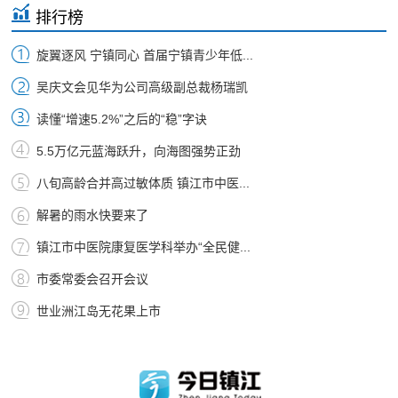
排行榜
旋翼逐风 宁镇同心 首届宁镇青少年低...
吴庆文会见华为公司高级副总裁杨瑞凯
读懂“增速5.2%”之后的“稳”字诀
5.5万亿元蓝海跃升，向海图强势正劲
八旬高龄合并高过敏体质 镇江市中医...
解暑的雨水快要来了
镇江市中医院康复医学科举办“全民健...
市委常委会召开会议
世业洲江岛无花果上市