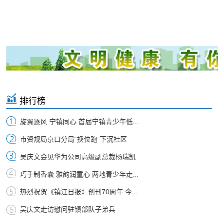
排行榜
旋翼逐风 宁镇同心 首届宁镇青少年低...
市资规局京口分局“换位跑”下沉社区
吴庆文会见华为公司高级副总裁杨瑞凯
巧手制香囊 雅韵润童心 两地青少年走...
热烈祝贺《镇江日报》创刊70周年 今...
吴庆文走访慰问驻镇部队子弟兵