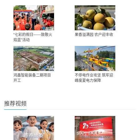
“七彩的假日——致敬火
果香溢满园 农户迎丰收
焰蓝”活动
鸿鑫智能装备二期项目
不停电作业攻坚 筑牢迎
开工
峰度夏电力保障
推荐视频