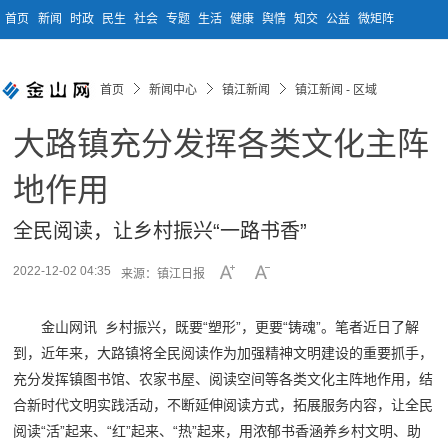
首页
新闻
时政
民生
社会
专题
生活
健康
舆情
知交
公益
微矩阵
首页
新闻中心
镇江新闻
镇江新闻 - 区域
大路镇充分发挥各类文化主阵
地作用
全民阅读，让乡村振兴“一路书香”
2022-12-02 04:35
来源：镇江日报
金山网讯 乡村振兴，既要“塑形”，更要“铸魂”。笔者近日了解
到，近年来，大路镇将全民阅读作为加强精神文明建设的重要抓手，
充分发挥镇图书馆、农家书屋、阅读空间等各类文化主阵地作用，结
合新时代文明实践活动，不断延伸阅读方式，拓展服务内容，让全民
阅读“活”起来、“红”起来、“热”起来，用浓郁书香涵养乡村文明、助