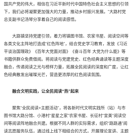
国共产党的伟大，相信在习近平新时代中国特色社会主义思想的引领
下，我们必将凝聚更加强大的力量，推动乡村振兴发展。”大路村党
总支副书记汤琴分享着自己的阅读感悟。
大路镇坚持党建引领，着力将镇图书馆、农家书屋、阅读空间等
各类文化主阵地打造成“红色阵地”，结合党史学习教育，发放《习近
平谈治国理政》《百年大党面对面》《奋斗百年 大党为什么能》等
书籍供群众免费借阅。将阅读与党建党史、红色经典诵读等主题深度
融合，传递阅读之光与榜样力量，拓展全民阅读的深度和广度，让红
色经典散发出璀璨光芒，营造更浓厚的红色阅读氛围。
融合文明实践，让全民阅读“热”起来
聚焦“全民阅读+主题活动”，将各新时代文明实践所（站）与市
图书馆大路分馆、小港村“星星之家”农家书屋、长征村“宜美”阅读空
间等阅读阵地融合共建。根据不同人群的实际需求，组织“路路通”阅
读志愿服务队伍，通过线上线下相结合的方式，开展理论宣讲、主题