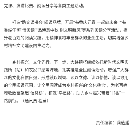
党课、演讲比赛、阅读分享等各类主题活动。
打造“路文读书会”阅读品牌，开展“书香庆元宵 一起向未来 ”“书
香端午‘粽’情阅读”“品诗意中秋 树文明新风”等系列阅读分享活动，提
升老百姓的阅读兴趣，用精神食粮丰富群众的业余生活，切实增强乡
村精神文明建设内生动力。
乡村振兴，文化先行。下一步，大路镇将继续依托新时代文明实
践所（站）和农家书屋等阵地，扎实推进全民阅读活动，增强广大群
众的文化自信自强，形成读以增智、读以立德、读以怡情、读以致用
的全民阅读氛围，让全民阅读成为乡村振兴的“文化粮仓”，为老百姓
增收致富架起“信息桥”，铺就“幸福路”，助力乡村振兴带着“书香”一
路前行。（通讯员 程莹）
责任编辑：龚逍遥