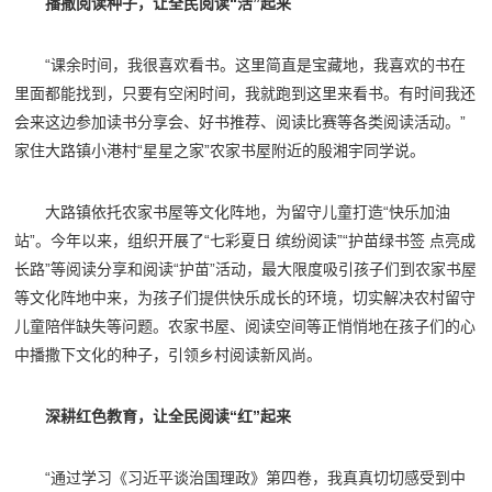
播撒阅读种子，让全民阅读“活”起来
“课余时间，我很喜欢看书。这里简直是宝藏地，我喜欢的书在
里面都能找到，只要有空闲时间，我就跑到这里来看书。有时间我还
会来这边参加读书分享会、好书推荐、阅读比赛等各类阅读活动。”
家住大路镇小港村“星星之家”农家书屋附近的殷湘宇同学说。
大路镇依托农家书屋等文化阵地，为留守儿童打造“快乐加油
站”。今年以来，组织开展了“七彩夏日 缤纷阅读”“护苗绿书签 点亮成
长路”等阅读分享和阅读“护苗”活动，最大限度吸引孩子们到农家书屋
等文化阵地中来，为孩子们提供快乐成长的环境，切实解决农村留守
儿童陪伴缺失等问题。农家书屋、阅读空间等正悄悄地在孩子们的心
中播撒下文化的种子，引领乡村阅读新风尚。
深耕红色教育，让全民阅读“红”起来
“通过学习《习近平谈治国理政》第四卷，我真真切切感受到中