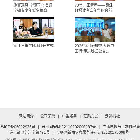
旋翼逐风 宁镇同心 首届
70年，正青春——镇江
宁镇青少年低空体育...
日报读者嘉年华的台前...
镇江日报的N种打开方式
2026“金山e知交 大爱中
国行”走进秭归公益...
网站简介
|
公司荣誉
|
广告服务
|
联系方式
|
走进报社
苏ICP备05002936号
|
苏公网安备 32110202000087号
|
广播电视节目制作经营
许可证（苏）字第481号
|
互联网新闻信息服务许可证32120170009号