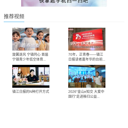
推荐视频
旋翼逐风 宁镇同心 首届
70年，正青春——镇江
宁镇青少年低空体育...
日报读者嘉年华的台前...
镇江日报的N种打开方式
2026“金山e知交 大爱中
国行”走进秭归公益...