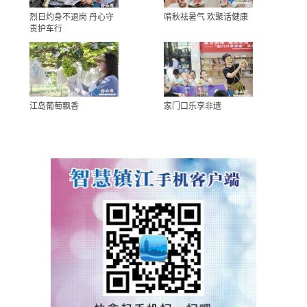
烈日灼身不退岗 丹心守
啃秋祛暑气 欢聚话健康
责护车行
江岛葡萄飘香
家门口乐享非遗