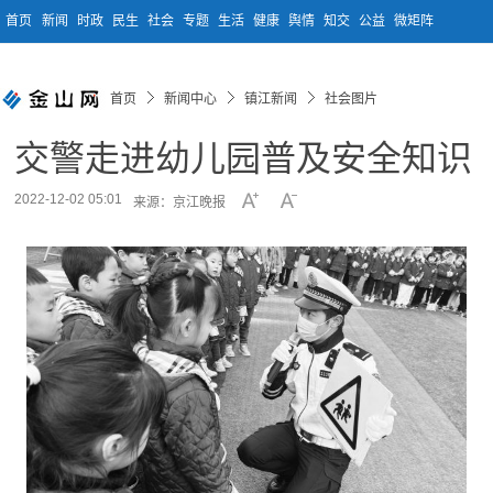
首页
新闻
时政
民生
社会
专题
生活
健康
舆情
知交
公益
微矩阵
首页
新闻中心
镇江新闻
社会图片
交警走进幼儿园普及安全知识
2022-12-02 05:01
来源：京江晚报