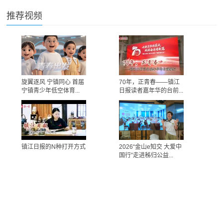
推荐视频
旋翼逐风 宁镇同心 首届
70年，正青春——镇江
宁镇青少年低空体育...
日报读者嘉年华的台前...
镇江日报的N种打开方式
2026“金山e知交 大爱中
国行”走进秭归公益...