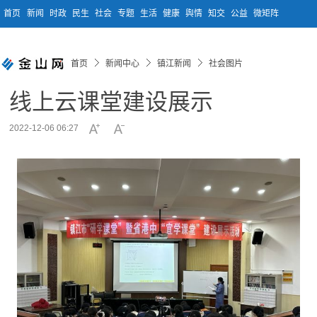
首页
新闻
时政
民生
社会
专题
生活
健康
舆情
知交
公益
微矩阵
首页
新闻中心
镇江新闻
社会图片
线上云课堂建设展示
2022-12-06 06:27