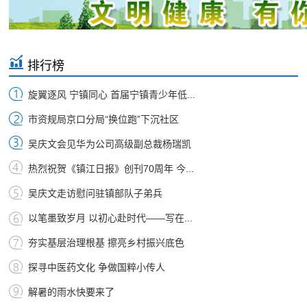
排行榜
旋翼逐风 宁镇同心 首届宁镇青少年低...
市资规局京口分局“换位跑”下沉社区
吴庆文会见华为公司高级副总裁杨瑞凯
热烈祝贺《镇江日报》创刊70周年 今...
吴庆文走访慰问驻镇部队子弟兵
以笔墨致岁月 以初心赴时代——写在...
夯实基层治理根基 擦亮乡村振兴底色
探寻中医药文化 争做国粹小传人
解暑的雨水快要来了