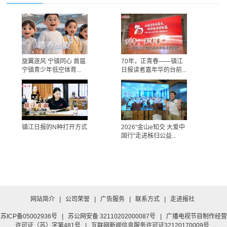
旋翼逐风 宁镇同心 首届
70年，正青春——镇江
宁镇青少年低空体育...
日报读者嘉年华的台前...
镇江日报的N种打开方式
2026“金山e知交 大爱中
国行”走进秭归公益...
网站简介
|
公司荣誉
|
广告服务
|
联系方式
|
走进报社
苏ICP备05002936号
|
苏公网安备 32110202000087号
|
广播电视节目制作经营
许可证（苏）字第481号
|
互联网新闻信息服务许可证32120170009号