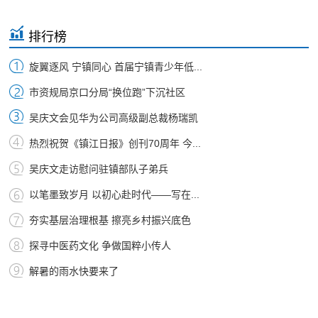
排行榜
旋翼逐风 宁镇同心 首届宁镇青少年低...
市资规局京口分局“换位跑”下沉社区
吴庆文会见华为公司高级副总裁杨瑞凯
热烈祝贺《镇江日报》创刊70周年 今...
吴庆文走访慰问驻镇部队子弟兵
以笔墨致岁月 以初心赴时代——写在...
夯实基层治理根基 擦亮乡村振兴底色
探寻中医药文化 争做国粹小传人
解暑的雨水快要来了