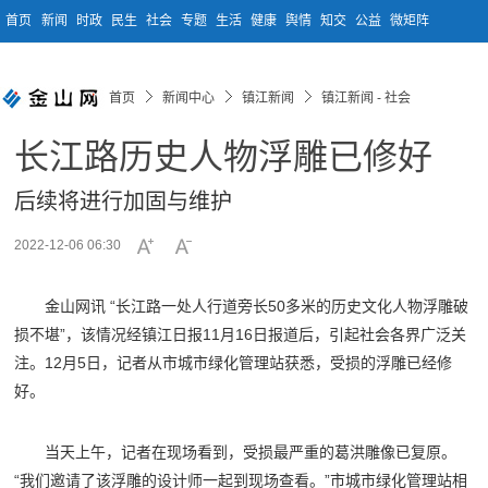
首页
新闻
时政
民生
社会
专题
生活
健康
舆情
知交
公益
微矩阵
首页
新闻中心
镇江新闻
镇江新闻 - 社会
长江路历史人物浮雕已修好
后续将进行加固与维护
2022-12-06 06:30
金山网讯 “长江路一处人行道旁长50多米的历史文化人物浮雕破
损不堪”，该情况经镇江日报11月16日报道后，引起社会各界广泛关
注。12月5日，记者从市城市绿化管理站获悉，受损的浮雕已经修
好。
当天上午，记者在现场看到，受损最严重的葛洪雕像已复原。
“我们邀请了该浮雕的设计师一起到现场查看。”市城市绿化管理站相