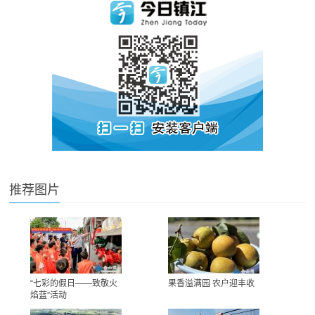
推荐图片
“七彩的假日——致敬火
果香溢满园 农户迎丰收
焰蓝”活动