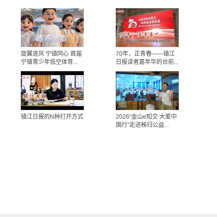
旋翼逐风 宁镇同心 首届
70年，正青春——镇江
宁镇青少年低空体育...
日报读者嘉年华的台前...
镇江日报的N种打开方式
2026“金山e知交 大爱中
国行”走进秭归公益...