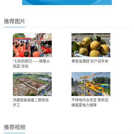
推荐图片
“七彩的假日——致敬火
果香溢满园 农户迎丰收
焰蓝”活动
鸿鑫智能装备二期项目
不停电作业攻坚 筑牢迎
开工
峰度夏电力保障
推荐视频