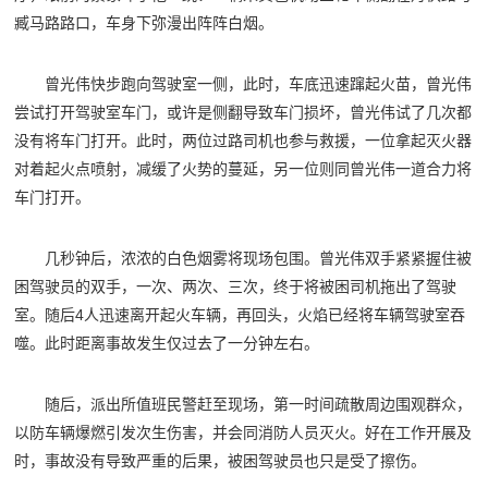
臧马路路口，车身下弥漫出阵阵白烟。
曾光伟快步跑向驾驶室一侧，此时，车底迅速蹿起火苗，曾光伟
尝试打开驾驶室车门，或许是侧翻导致车门损坏，曾光伟试了几次都
没有将车门打开。此时，两位过路司机也参与救援，一位拿起灭火器
对着起火点喷射，减缓了火势的蔓延，另一位则同曾光伟一道合力将
车门打开。
几秒钟后，浓浓的白色烟雾将现场包围。曾光伟双手紧紧握住被
困驾驶员的双手，一次、两次、三次，终于将被困司机拖出了驾驶
室。随后4人迅速离开起火车辆，再回头，火焰已经将车辆驾驶室吞
噬。此时距离事故发生仅过去了一分钟左右。
随后，派出所值班民警赶至现场，第一时间疏散周边围观群众，
以防车辆爆燃引发次生伤害，并会同消防人员灭火。好在工作开展及
时，事故没有导致严重的后果，被困驾驶员也只是受了擦伤。