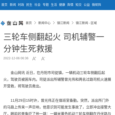
首页
新闻
时政
民生
社会
专题
生活
健康
舆情
知交
公益
微矩阵
首页
新闻中心
镇江新闻
镇江新闻 - 区域
三轮车侧翻起火 司机辅警一
分钟生死救援
2022-12-06 06:36
金山网讯 近日，在丹阳市司徒镇，一辆机动三轮车侧翻后起
火，驾驶员被困车内。司徒派出所辅警曾光伟和两名过路司机火速展
开营救，将驾驶员救出。
11月29日15时许，曾光伟正在值班室备勤。突然，派出所门外
的马路上传来一声巨响，他意识到可能发生事故了，立即冲出接警大
厅，眼前的景象吓了他一跳：一辆米黄色机动三轮车侧翻在丹伏路与