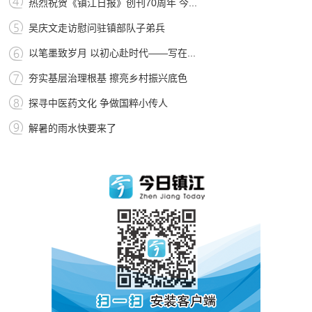
热烈祝贺《镇江日报》创刊70周年 今...
吴庆文走访慰问驻镇部队子弟兵
以笔墨致岁月 以初心赴时代——写在...
夯实基层治理根基 擦亮乡村振兴底色
探寻中医药文化 争做国粹小传人
解暑的雨水快要来了