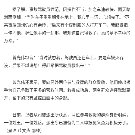
据了解，事故驾驶员姓范，因操作不当，加之车速较快、雨天路
滑而侧翻。“当时车子重重翻倒在地上，我心里一沉，心想完了。”范
某事后回想仍心有余悸，“后来有个穿制服的人打开车门，我赶紧把
手伸向他，握住他手的一刹那，我知道自己得救了，真的是不幸中的
万幸。”
曾光伟坦言：“当时就想着，驾驶员还在车上，要是车被火吞
没，后果不堪设想！得赶紧把驾驶员救出来！”
曾光伟还表示，要向另外两位参与救援的群众致敬，他们伸出援
手为自己争取了更多的营救时间。救援成功后，两名群众选择默默离
开，留下的只有监控画面中的身影。
日前，记者从司徒派出所获悉，两位参与救援的群众身份明确，
一位姓王，一位姓岳。派出所已准备为二人申报见义勇为积极分子。
（景泊 眭文杰 邵臻）