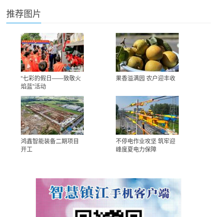
推荐图片
“七彩的假日——致敬火
果香溢满园 农户迎丰收
焰蓝”活动
鸿鑫智能装备二期项目
不停电作业攻坚 筑牢迎
开工
峰度夏电力保障