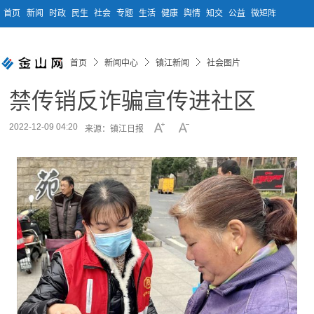
首页
新闻
时政
民生
社会
专题
生活
健康
舆情
知交
公益
微矩阵
首页
新闻中心
镇江新闻
社会图片
禁传销反诈骗宣传进社区
2022-12-09 04:20
来源：镇江日报