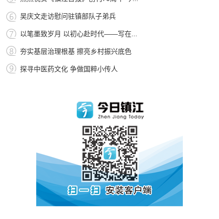
吴庆文走访慰问驻镇部队子弟兵
以笔墨致岁月 以初心赴时代——写在...
夯实基层治理根基 擦亮乡村振兴底色
探寻中医药文化 争做国粹小传人