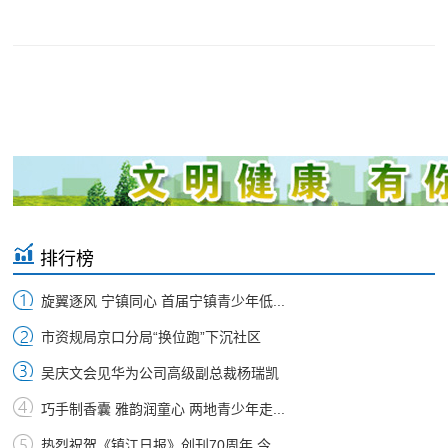
排行榜
旋翼逐风 宁镇同心 首届宁镇青少年低...
市资规局京口分局“换位跑”下沉社区
吴庆文会见华为公司高级副总裁杨瑞凯
巧手制香囊 雅韵润童心 两地青少年走...
热烈祝贺《镇江日报》创刊70周年 今...