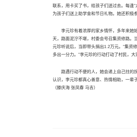
联系，用卡买了书，给孩子们送过去。每逢“
为孩子们送上助学金和节日礼物。她还积极
李元珍有着浓厚的家乡情怀，多年来她
天，路面泥泞不堪，村委会号召集资修路。
元珍听说后，当即带头捐出1.2万元。“集
多出一分力。”李元珍的行动打动了村民，大
路遇行动不便的人，她会递上自己拄的
认识，李元珍都真心善意、热情相助，一辈
（
滕庆海 张凤春 马吉
）