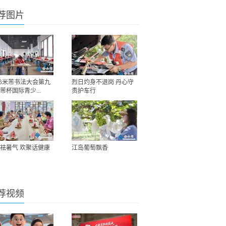
荐图片
26米芾书法大会第九
烈日灼身不退岗 丹心守
芾杯国际青少...
责护车行
祛暑气 欢聚话健康
江岛葡萄飘香
荐视频