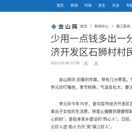
首页
新闻
时政
民生
社会
专
首页
新闻中心
镇江新闻
少用一点钱多出一分
济开发区石狮村村
2023-03-06 22:58
金山网讯 初春的早晨，带有几分寒意。
李元珍叮嘱他，季节转换，气温变化大，要注
李元珍今年76岁，是句容市经济开发区
拿出子女给的生活费，将爱心播撒到需要帮助
心妈妈”，是投身家乡建设的“热心人”。日前
元珍入选“助人为乐”类“镇江好人”。