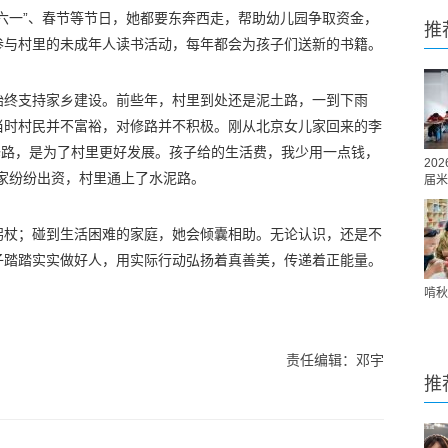
六一”、春节等节日，她都要东奔西走，帮助幼儿园争取资金，
推
参与村里的未成年人读书活动，每年都会为孩子们送新的书籍。
始终支持家乡建设。前些年，村里到处还是泥土路，一到下雨
当时村民并不富裕，对修路并不积极。刚从北京女儿家回来的李
资修路，是为了村里更好发展。孩子给的生活费，我少用一点钱，
20
家纷纷出资，村里通上了水泥路。
届米
拐杖；碰到生活困难的家庭，她会倾囊相助。无论认识，还是不
子踏踏实实做好人，用实际行动弘扬着真善美，传递着正能量。
啃秋
责任编辑：邓宇
推