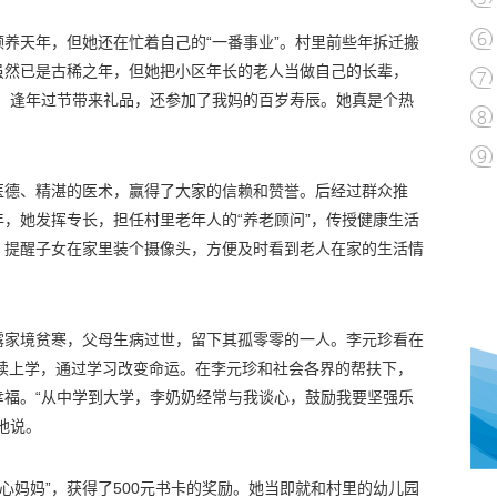
养天年，但她还在忙着自己的“一番事业”。村里前些年拆迁搬
虽然已是古稀之年，但她把小区年长的老人当做自己的长辈，
天，逢年过节带来礼品，还参加了我妈的百岁寿辰。她真是个热
医德、精湛的医术，赢得了大家的信赖和赞誉。后经过群众推
，她发挥专长，担任村里老年人的“养老顾问”，传授健康生活
，提醒子女在家里装个摄像头，方便及时看到老人在家的生活情
露家境贫寒，父母生病过世，留下其孤零零的一人。李元珍看在
继续上学，通过学习改变命运。在李元珍和社会各界的帮扶下，
幸福。“从中学到大学，李奶奶经常与我谈心，鼓励我要坚强乐
地说。
爱心妈妈”，获得了500元书卡的奖励。她当即就和村里的幼儿园