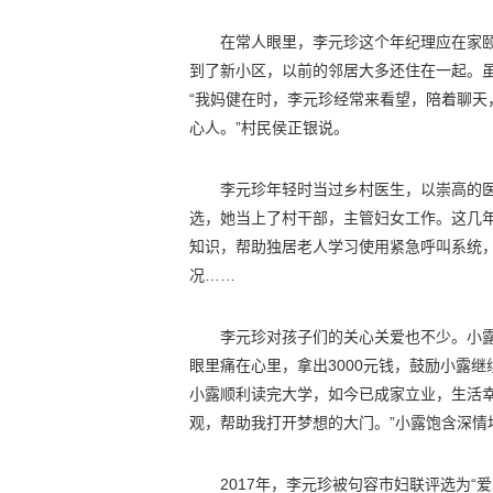
在常人眼里，李元珍这个年纪理应在家颐
到了新小区，以前的邻居大多还住在一起。
“我妈健在时，李元珍经常来看望，陪着聊
心人。”村民侯正银说。
李元珍年轻时当过乡村医生，以崇高的
选，她当上了村干部，主管妇女工作。这几年
知识，帮助独居老人学习使用紧急呼叫系统
况……
李元珍对孩子们的关心关爱也不少。小
眼里痛在心里，拿出3000元钱，鼓励小露
小露顺利读完大学，如今已成家立业，生活
观，帮助我打开梦想的大门。”小露饱含深情
2017年，李元珍被句容市妇联评选为“