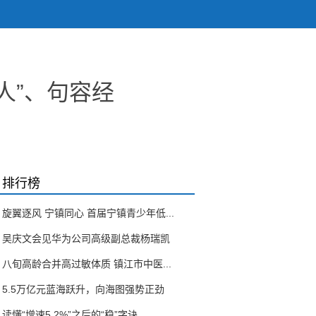
人”、句容经
排行榜
旋翼逐风 宁镇同心 首届宁镇青少年低...
吴庆文会见华为公司高级副总裁杨瑞凯
八旬高龄合并高过敏体质 镇江市中医...
5.5万亿元蓝海跃升，向海图强势正劲
读懂“增速5.2%”之后的“稳”字诀