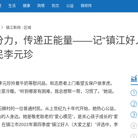
题
生活
健康
舆情
知交
公益
微矩阵
镇江新闻 - 区域
力，传递正能量——记“镇江好
民李元珍
李元珍拎着牛奶等慰问品，和志愿者上门看望五保户侯孝虎。
意冷暖。“听到哪家有困难，我总想帮一帮，习惯了。”她说。
石狮村的一位普通村民。从上世纪九十年代开始，她热心公益，
的人身边。她是敬老助老的“爱心模范”，是关心孩子成长的“爱
，在镇江市2022年第四季度“镇江好人（大爱之星）”评选中，李