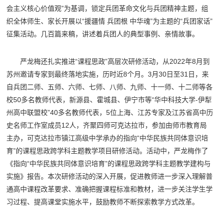
会主义核心价值观”为基调，锁定兵团革命文化与兵团精神主题，组
织全体师生、家长开展以“援疆情 兵团根 中华魂”为主题的“兵团家话”
征集活动。几百篇来稿，讲述着兵团人的典型事例、亲情故事。
严龙梅还扎实推进“课程思政”高层次研修活动，从2022年8月到
苏州邀请专家到最终落地实施，历时近8个月。3月30日至31日，来
自兵团二师、五师、六师、七师、八师、九师、十一师、十二师等各
校50多名教师代表，新源县、霍城县、伊宁市等“华中科技大学-伊犁
州高中联盟校”40多名教师代表，5位上海、江苏专家及江苏省高中历
史名师工作室成员12人，齐聚四师可克达拉市，参加由师市教育局
主办，可克达拉市镇江高级中学承办的指向“中华民族共同体意识培
育”的课程思政跨学科主题教学项目研修活动。活动中，严龙梅作了
《指向“中华民族共同体意识培育”的课程思政跨学科主题教学建构与
实施》报告。本次研修活动的深入开展，促进教师进一步深入理解普
通高中课程改革要求、准确把握课程标准和教材，进一步关注学生学
习过程、提高课堂实施水平，鼓励教师不断探索教学方式改革。