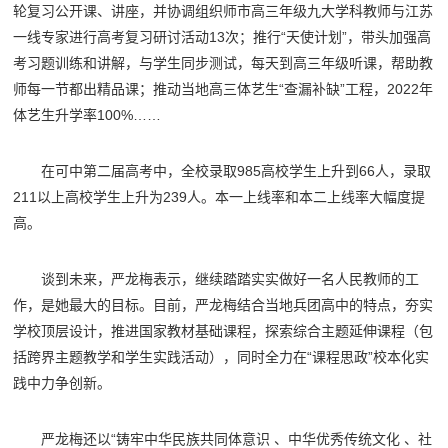
轮复习公开课、讲座，并协调组织师市高三年级九大学科教师与江苏
一线专家进行高考复习研讨活动13次；推行“天使计划”，带头加强高
考习题训练和讲解，与学生同步测试，每天到高三年级听课，帮助教
师每一节都出精品课；推动当地高三体艺生“查漏补缺”工程，2022年
体艺生升学率100%……
在可中第二届高考中，全校录取985高校学生上升到66人，录取
211以上高校学生上升为239人。本一上线率和本二上线率大幅度提
高。
谈到未来，严龙梅表示，继续踏踏实实做好一名人民教师的工
作，是她最大的目标。目前，严龙梅结合当地兵团高中的特点，夯实
学校顶层设计，推进国家教材基础课程，探索综合主题延伸课程（包
括跨界主题教学和学生实践活动），同时全力在“课程思政”校本化实
践中力争创新。
严龙梅还以“铸牢中华民族共同体意识 、中华优秀传统文化 、社