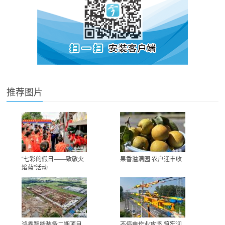
推荐图片
“七彩的假日——致敬火
果香溢满园 农户迎丰收
焰蓝”活动
鸿鑫智能装备二期项目
不停电作业攻坚 筑牢迎