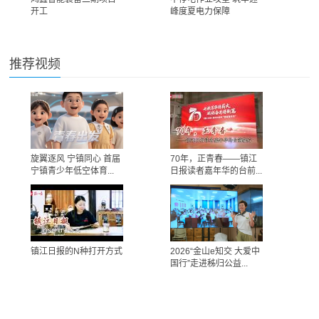
开工
峰度夏电力保障
推荐视频
旋翼逐风 宁镇同心 首届
70年，正青春——镇江
宁镇青少年低空体育...
日报读者嘉年华的台前...
镇江日报的N种打开方式
2026“金山e知交 大爱中
国行”走进秭归公益...