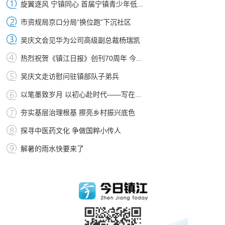
旋翼逐风 宁镇同心 首届宁镇青少年低...
市资规局京口分局“换位跑”下沉社区
吴庆文会见华为公司高级副总裁杨瑞凯
热烈祝贺《镇江日报》创刊70周年 今...
吴庆文走访慰问驻镇部队子弟兵
以笔墨致岁月 以初心赴时代——写在...
夯实基层治理根基 擦亮乡村振兴底色
探寻中医药文化 争做国粹小传人
解暑的雨水快要来了