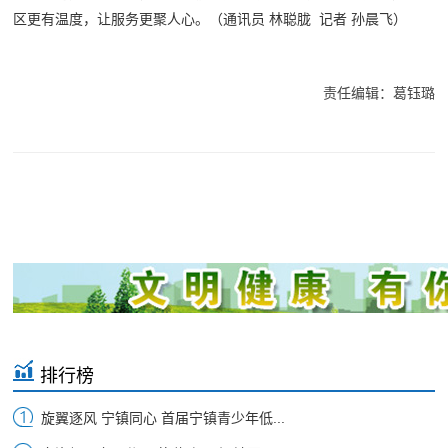
区更有温度，让服务更聚人心。（
通讯员 林聪胧
记者 孙晨飞）
责任编辑：葛钰璐
排行榜
旋翼逐风 宁镇同心 首届宁镇青少年低...