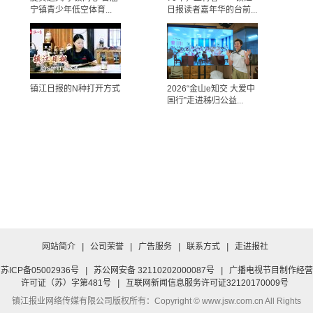
宁镇青少年低空体育...
日报读者嘉年华的台前...
镇江日报的N种打开方式
2026“金山e知交 大爱中
国行”走进秭归公益...
网站简介
|
公司荣誉
|
广告服务
|
联系方式
|
走进报社
苏ICP备05002936号
|
苏公网安备 32110202000087号
|
广播电视节目制作经营
许可证（苏）字第481号
|
互联网新闻信息服务许可证32120170009号
镇江报业网络传媒有限公司
版权所有：Copyright © www.jsw.com.cn All Rights