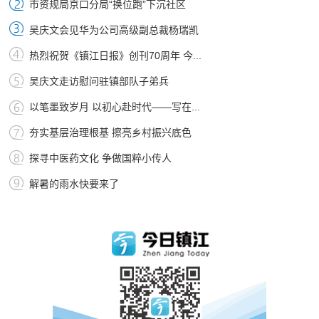
市资规局京口分局“换位跑”下沉社区
吴庆文会见华为公司高级副总裁杨瑞凯
热烈祝贺《镇江日报》创刊70周年 今...
吴庆文走访慰问驻镇部队子弟兵
以笔墨致岁月 以初心赴时代——写在...
夯实基层治理根基 擦亮乡村振兴底色
探寻中医药文化 争做国粹小传人
解暑的雨水快要来了