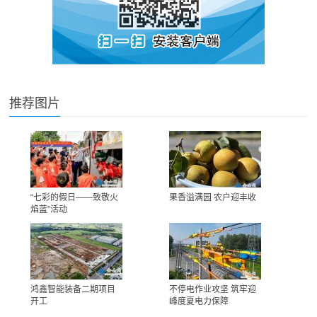
推荐图片
“七彩的假日——致敬火
果香溢满园 农户迎丰收
焰蓝”活动
鸿鑫智能装备二期项目
不停电作业攻坚 筑牢迎
开工
峰度夏电力保障