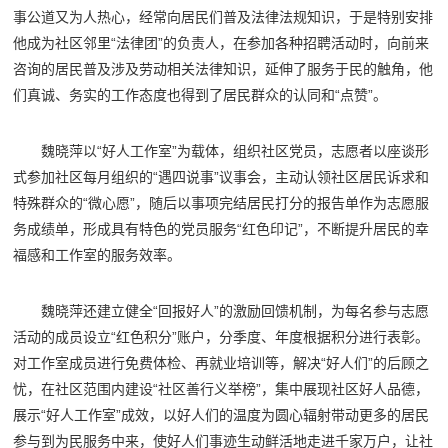
事公道又为人热心，经常向居民们普及法律法规知识，于是特别安排
他成为社区邻里“法律团”的负责人，在参加各种招聘活动时，向前来
咨询的居民普及涉及劳动相关法律知识，延伸了服务于民的触角，他
们真诚、务实的工作态度也得到了居民群众的认同和“点赞”。
魏晓萍以“好人工作室”为载体，组织社区党员，志愿者以座谈形
式参加社区每月组织的“遇四说事”议事会，主动认领社区居民诉求和
特殊群众的“微心愿”，随后以事项完结居民打分的报告单作为志愿服
务成绩单，形成具有特色的党员服务“红色印记”，不断提升居民的幸
福感和工作室的服务效率。
魏晓萍还建立健全“回报好人”的激励回馈机制，为每名参与志愿
活动的成员设立“红色积分”账户，分季度、年度根据积分进行表彰。
对工作室成员进行免费体检、再就业培训等，解决“好人们”的后顾之
忧，在社区范围内建设“社区善行义举榜”，集中展现社区好人品德，
展示“好人工作室”成效，以好人们的温度为圆心辐射带动更多的居民
参与到为民服务中来，使好人们事迹生动鲜活地走进千家万户，让社