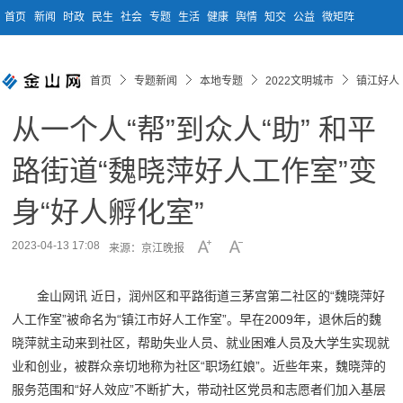
首页
新闻
时政
民生
社会
专题
生活
健康
舆情
知交
公益
微矩阵
首页
专题新闻
本地专题
2022文明城市
镇江好人
从一个人“帮”到众人“助” 和平
路街道“魏晓萍好人工作室”变
身“好人孵化室”
2023-04-13 17:08
来源：京江晚报
金山网讯 近日，润州区和平路街道三茅宫第二社区的“魏晓萍好
人工作室”被命名为“镇江市好人工作室”。早在2009年，退休后的魏
晓萍就主动来到社区，帮助失业人员、就业困难人员及大学生实现就
业和创业，被群众亲切地称为社区“职场红娘”。近些年来，魏晓萍的
服务范围和“好人效应”不断扩大，带动社区党员和志愿者们加入基层