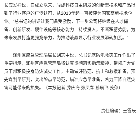
长应发祥说，自成立以来，骏成科技自主研发的创新型技术和产品得
到了行业客户的广泛认可，从2013年起一直被评为国家高新技术企
业。“总书记的讲话让我们备受激励，下一步公司将继续在人才储
备、创新研发、硬件设施等核心能力上持续投入，不断积蓄势能，为
未来发展打造更强竞争力，为推动液晶显示行业发展添砖加瓦。”
润州区应急管理局局长胡志中说，总书记就防汛救灾工作作出了
重要指示，润州区应急管理局将认真贯彻落实指示精神，带领广大党
员干部积极投身防灾减灾工作，主动做好防范、抗击和救援准备，预
先谋划早研判，突出险点早防范，瞄准应急早准备，着力压降自然灾
害可能带来的损失。（本报记者 滕庆海 张凤春 孙晨飞 姜萍）
责任编辑：王雪辰