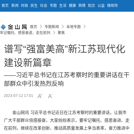
首页
新闻
时政
民生
社会
专题
生活
健康
舆情
知交
公益
微矩阵
首页
专题新闻
本地专题
牢记嘱托、感恩奋进、走在前列
聚焦
谱写“强富美高”新江苏现代化
建设新篇章
——习近平总书记在江苏考察时的重要讲话在干
部群众中引发热烈反响
2023-07-12 17:01
金山网讯 习近平总书记近日在江苏考察时的重要讲话，让我市
广大干部群众倍感振奋，大家纷纷表示，要牢记嘱托、感恩奋进、走
在前列，继续在改革创新、推动高质量发展上争当表率，奋力推进中