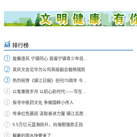
排行榜
旋翼逐风 宁镇同心 首届宁镇青少年低...
吴庆文会见华为公司高级副总裁杨瑞凯
热烈祝贺《镇江日报》创刊70周年 今...
以笔墨致岁月 以初心赴时代——写在...
探寻中医药文化 争做国粹小传人
传承红色基因 汲取奋进力量 镇江志愿...
5.5万亿元蓝海跃升，向海图强势正劲
解暑的雨水快要来了