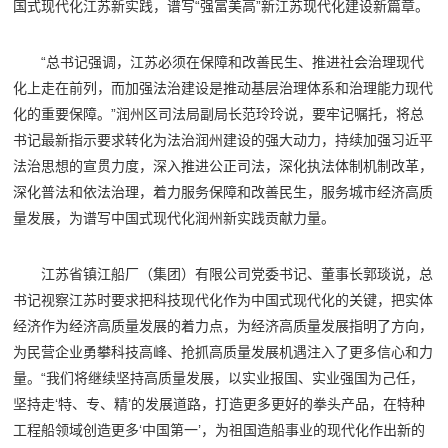
国式现代化江苏新实践，谱写“强富美高”新江苏现代化建设新篇章。
“总书记强调，江苏必须在保障和改善民生、推进社会治理现代
化上走在前列，而加强法治建设是推动基层治理体系和治理能力现代
化的重要保障。”润州区司法局副局长范玲玲说，要牢记嘱托，将总
书记最新指示要求转化为法治润州建设的强大动力，持续加强习近平
法治思想的宣贯力度，深入推进公正司法，深化执法体制机制改革，
深化普法和依法治理，着力服务保障和改善民生，服务城市经济高质
量发展，为谱写中国式现代化润州新实践贡献力量。
江苏省镇江船厂（集团）有限公司党委书记、董事长郭琰说，总
书记视察江苏时要求把科技现代化作为中国式现代化的关键，把实体
经济作为经济高质量发展的着力点，为经济高质量发展指明了方向，
为民营企业勇攀科技高峰、抢抓高质量发展机遇注入了更多信心和力
量。“我们将继续坚持高质量发展，以实业报国、实业强国为己任，
坚持走‘特、专、精’的发展道路，打造更多更好的拳头产品，在特种
工程船领域创造更多‘中国第一’，为祖国造船事业的现代化作出新的