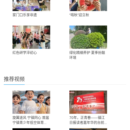
家门口乐享非遗
“啃秋”迎立秋
红色研学淬初心
绿化精细养护 夏季扮靓
环境
推荐视频
旋翼逐风 宁镇同心 首届
70年，正青春——镇江
宁镇青少年低空体育...
日报读者嘉年华的台前...