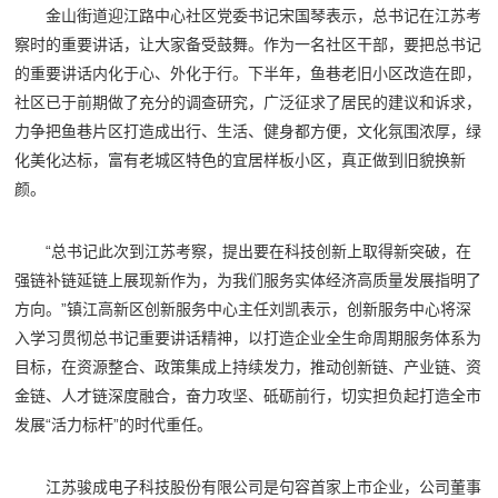
金山街道迎江路中心社区党委书记宋国琴表示，总书记在江苏考
察时的重要讲话，让大家备受鼓舞。作为一名社区干部，要把总书记
的重要讲话内化于心、外化于行。下半年，鱼巷老旧小区改造在即，
社区已于前期做了充分的调查研究，广泛征求了居民的建议和诉求，
力争把鱼巷片区打造成出行、生活、健身都方便，文化氛围浓厚，绿
化美化达标，富有老城区特色的宜居样板小区，真正做到旧貌换新
颜。
“总书记此次到江苏考察，提出要在科技创新上取得新突破，在
强链补链延链上展现新作为，为我们服务实体经济高质量发展指明了
方向。”镇江高新区创新服务中心主任刘凯表示，创新服务中心将深
入学习贯彻总书记重要讲话精神，以打造企业全生命周期服务体系为
目标，在资源整合、政策集成上持续发力，推动创新链、产业链、资
金链、人才链深度融合，奋力攻坚、砥砺前行，切实担负起打造全市
发展“活力标杆”的时代重任。
江苏骏成电子科技股份有限公司是句容首家上市企业，公司董事