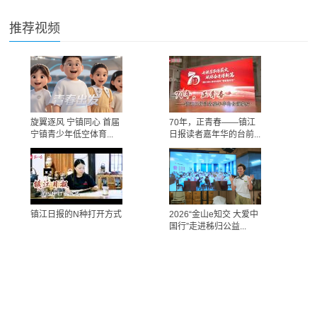
推荐视频
旋翼逐风 宁镇同心 首届
70年，正青春——镇江
宁镇青少年低空体育...
日报读者嘉年华的台前...
镇江日报的N种打开方式
2026“金山e知交 大爱中
国行”走进秭归公益...