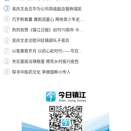
吴庆文会见华为公司高级副总裁杨瑞凯
巧手制香囊 雅韵润童心 两地青少年走...
热烈祝贺《镇江日报》创刊70周年 今...
吴庆文走访慰问驻镇部队子弟兵
以笔墨致岁月 以初心赴时代——写在...
夯实基层治理根基 擦亮乡村振兴底色
探寻中医药文化 争做国粹小传人