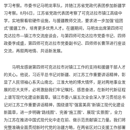
学习考察。市委书记马明龙率队，并随江苏省党政代表团参加新疆学
习考察。8月6日，江苏省党政代表团考察了可克达拉市镇江高级中
学，实地察看软硬件设施，与援疆教师交流，要求进一步加强“组团
式”援疆工作，培育更多优秀人才。在疆期间，马明龙出席第四师可
克达拉市—镇江市交流座谈会，与第四师可克达拉市党委书记、四师
政委李成盛，第四师可克达拉市党委副书记、四师师长曹萍进行座谈
交流，再叙两地情、共话新发展。
马明龙感谢第四师可克达拉市对镇江工作的支持和援疆干部人才
的关心。他说，习近平总书记对新疆、对江苏工作重要讲话精神，彰
显了人民领袖心系天山南北、江淮大地的博大情怀，是对两地事业发
展的巨大关怀，必将激励我们牢记嘱托、感恩奋进，在新时代新征程
上谱写现代化建设新篇章。镇江市委八届五次全会深入学习贯彻总书
记对江苏工作重要讲话精神，围绕谱写“强富美高”新镇江现代化建设
新篇章，进一步明确“路线图”、完善“施工图”、展现“实景图”，全力
为江苏在推进中国式现代化中走在前、做示范贡献镇江力量。我们将
完整准确全面贯彻新时代党的治疆方略，在两省区对口支援工作部署