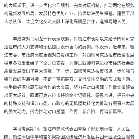
的大框架下，进一步优化合作规划、完善对接机制，推动两地在服务
构建新发展格局、发展特色优势产业、持续增进民生福祉、建强干部
人才队伍、共促文化交流交融上深化高质量合作，造福两地人民。
李成盛对马明龙一行表示欢迎，对镇江市长期以来给予四师可克
达拉市的大力支持和无私援助表示衷心的感谢。他表示，近年来，镇
江市委、市政府高度重视对口援疆工作，对四师可克达拉市改革发展
稳定各项事业给予了全方位支援，为促进四师可克达拉市经济社会高
质量发展做出了巨大贡献。下一步，四师可克达拉市将进一步加强与
镇江市的沟通对接，不断丰富拓展双方交流交往交融的形式和内涵，
携手做好深化高质量合作的大文章，努力把对口援疆工作做实做好做
出更大成效。四师可克达拉市将始终牢记嘱托、感恩奋进，把党中央
的特殊支持和镇江市委、市政府的无私援助转化为推动各项事业发展
的强大动力，努力推动对口援疆工作再上新台阶、再谱新篇章。
学习考察期间，镇江市党政代表团考察了规划展示馆、人民医
院、镇江高级中学和霍尔果斯国家级经济开发区兵团分区及企业服务