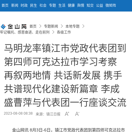
首页
新闻
时政
民生
社会
专题
生活
健康
舆情
知交
公益
微矩阵
首页
专题新闻
本地专题
牢记嘱托、感恩奋进、走在前列
各级工作
马明龙率镇江市党政代表团到
第四师可克达拉市学习考察
再叙两地情 共话新发展 携手
共谱现代化建设新篇章 李成
盛曹萍与代表团一行座谈交流
2023-08-08 08:38
来源：镇江日报
金山网讯 8月3日-6日，镇江市党政代表团到第四师可克达拉市