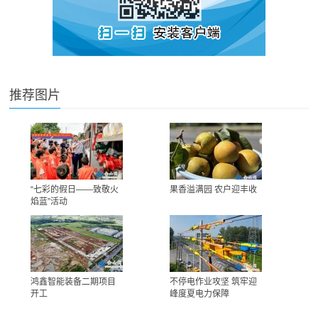
推荐图片
“七彩的假日——致敬火
果香溢满园 农户迎丰收
焰蓝”活动
鸿鑫智能装备二期项目
不停电作业攻坚 筑牢迎
开工
峰度夏电力保障