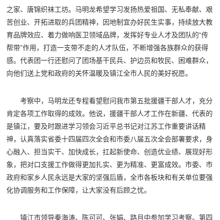
之家、唐锦织袜工坊。马明龙希望学习发扬热爱祖国、无私奉献、艰
苦创业、开拓进取的兵团精神，因地制宜办好民生实事，持续放大教
育品牌效应、着力做响医卫领域品牌，发挥好专业人才及团队的“传
帮带”作用，打造一支带不走的人才队伍，不断增强各族群众的获得
感。代表团一行还慰问了团场基干民兵、护边员和牧民、困难群众，
向他们送上党和政府的关怀温暖及镇江全市人民的美好祝愿。
考察中，马明龙还专程看望慰问我市第五批援疆干部人才，充分
肯定各项工作取得的成效。他说，援疆干部人才工作在新疆、代表的
是镇江，要及时跟进学习领会习近平总书记对江苏工作重要讲话精
神，认真落实省委十四届四次全会和市委八届五次全会部署要求，身
心融入、担当实干、加快成长，扛起新使命、创造优业绩、展现好形
象，把对口支援工作做得更加扎实、更为精准、更富成效。市委、市
政府和家乡人民永远是大家的坚强后盾，全市各板块和有关单位要强
化协调服务和工作保障，让大家没有后顾之忧。
镇江市领导秦海涛、陈可可、张娟、路月中参加学习考察。第四