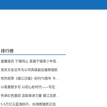
排行榜
旋翼逐风 宁镇同心 首届宁镇青少年低...
吴庆文会见华为公司高级副总裁杨瑞凯
热烈祝贺《镇江日报》创刊70周年 今...
以笔墨致岁月 以初心赴时代——写在...
传承红色基因 汲取奋进力量 镇江志愿...
5.5万亿元蓝海跃升，向海图强势正劲