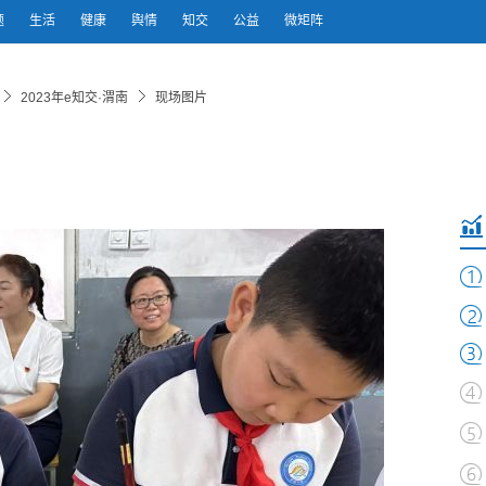
题
生活
健康
舆情
知交
公益
微矩阵
2023年e知交·渭南
现场图片