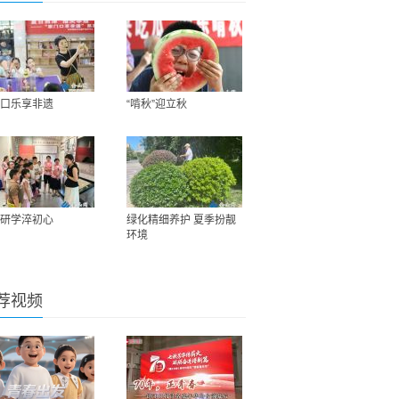
口乐享非遗
“啃秋”迎立秋
研学淬初心
绿化精细养护 夏季扮靓
环境
荐视频