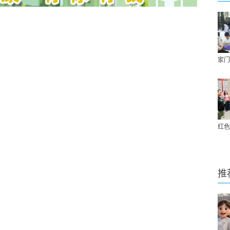
家门
红色
推