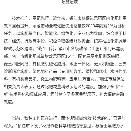
喷施沼液
技术推广，示范先行。近年来，镇江市以促进示范区内化肥利用
效率显著提升、示范带动全域化肥使用总量较2020年削减2%为目标
任务，以施肥精准化、智能化、绿色化、专业化为导向，综合运用科
技、经济、行政等手段，积极争取各级财政资金，统筹推进化肥减量
增效示范区建设。“截至目前，镇江市各级耕保（土肥）部门已建设
部、省、市级化肥减量增效示范区16个，配套展示水稻侧深施肥、
麦玉种肥同播、有机肥机械化施用、水肥一体化、无人机喷肥、营养
诊断精准施肥、绿色肥料产品（专用配方肥、缓控释肥料、水溶性肥
料、有机类商品肥、微生物肥料等）应用11万亩次。”镇江市耕保站
相关负责人表示，通过化肥减量增效示范区的建设，加强了全市“三
新”技术熟化和集成应用，同时树立了多家典型示范，扩大辐射带动
效应。
当前，秋种工作正在进行，而“化肥减量增效”技术的推广已更加
深入。“镇江市下发了秋播作物科学施肥指导意见，根据土壤肥力水