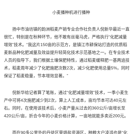
小麦播种机进行播种
扬中市油坊镇的韵洲稻麦产销专业合作社负责人倪新华最近一直
很忙，特别是在秋种环节，他不敢有丝毫马虎，严格执行“化肥减量
增效”技术。“我这片150亩的示范方，是镇江市耕保站打造的优质稻
麦新品种化肥减量及效益提升轻简化技术示范基地之一。在专业技术
人员的指导下，我们根据土壤保肥特性，通过稻麦缓释肥一基两追技
术，稻麦周年减少了化肥施肥次数2次，减少化肥使用总量5%，同时
保证了稻麦稳量，节本增效显著。”
倪新华给记者算了笔账，通过“化肥减量增效”技术，一季小麦生
产中可将4次施肥减少到2次，算上人工成本，亩均节本可达40元左
右。同时，在使用该技术后，小麦产量从过去的360公斤/亩增长至
420公斤/亩，折合今年的小麦价格计算，一亩地就能多卖近200元。
而在90多公里外的丹徒区荣炳盐资源区，种粮大户凌鸿也是“化