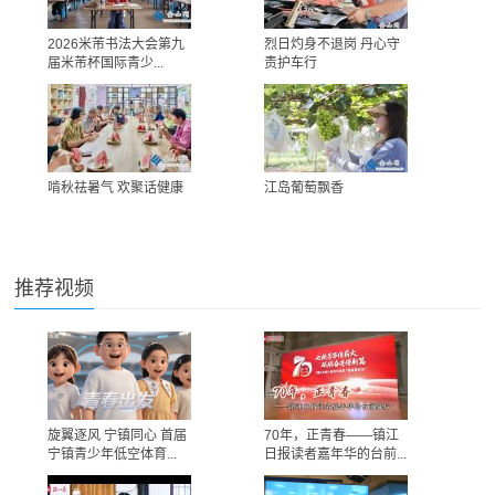
2026米芾书法大会第九
烈日灼身不退岗 丹心守
届米芾杯国际青少...
责护车行
啃秋祛暑气 欢聚话健康
江岛葡萄飘香
推荐视频
旋翼逐风 宁镇同心 首届
70年，正青春——镇江
宁镇青少年低空体育...
日报读者嘉年华的台前...