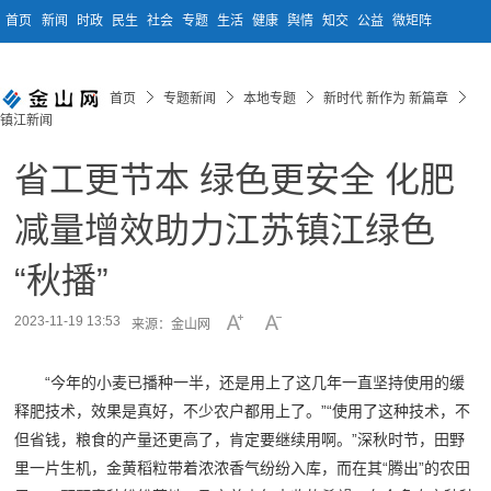
首页
新闻
时政
民生
社会
专题
生活
健康
舆情
知交
公益
微矩阵
首页
专题新闻
本地专题
新时代 新作为 新篇章
镇江新闻
省工更节本 绿色更安全 化肥
减量增效助力江苏镇江绿色
“秋播”
2023-11-19 13:53
来源：金山网
“今年的小麦已播种一半，还是用上了这几年一直坚持使用的缓
释肥技术，效果是真好，不少农户都用上了。”“使用了这种技术，不
但省钱，粮食的产量还更高了，肯定要继续用啊。”深秋时节，田野
里一片生机，金黄稻粒带着浓浓香气纷纷入库，而在其“腾出”的农田