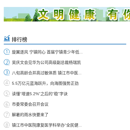
排行榜
旋翼逐风 宁镇同心 首届宁镇青少年低...
吴庆文会见华为公司高级副总裁杨瑞凯
八旬高龄合并高过敏体质 镇江市中医...
5.5万亿元蓝海跃升，向海图强势正劲
读懂“增速5.2%”之后的“稳”字诀
市委常委会召开会议
解暑的雨水快要来了
镇江市中医院康复医学科举办“全民健...