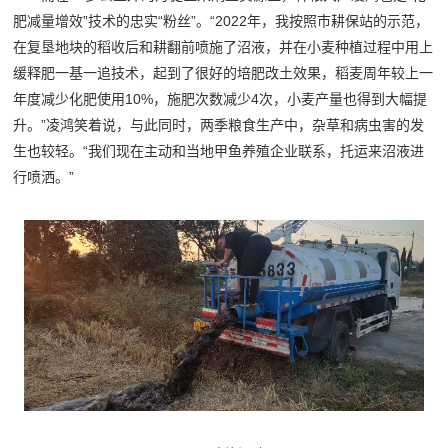
肥减量增效”技术的忠实“粉丝”。“2022年，我按照市耕保站的示范，
在复垦地块的稻收后和耕翻前喷施了沼液，并在小麦种植过程中用上
缓释肥一基一追技术，起到了很好的培肥改土效果，稻麦周年较上一
年度减少化肥使用10%，施肥次数减少4次，小麦产量也得到大幅提
升。”凌鸿笑着说，与此同时，两季粮食生产中，杂草和病虫害的发
生也较轻。“我们现在主动和当地甲鱼养殖企业联系，托运来沼液进
行喷洒。”