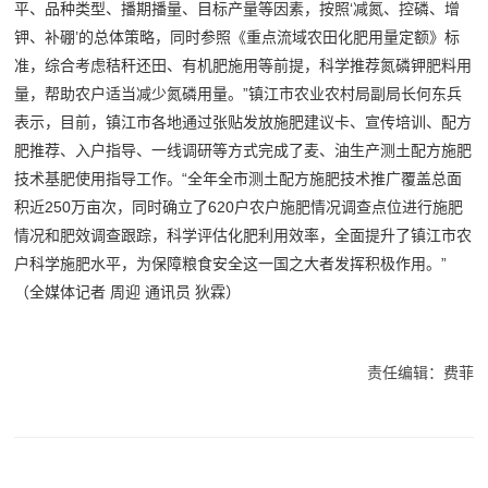
平、品种类型、播期播量、目标产量等因素，按照‘减氮、控磷、增
钾、补硼’的总体策略，同时参照《重点流域农田化肥用量定额》标
准，综合考虑秸秆还田、有机肥施用等前提，科学推荐氮磷钾肥料用
量，帮助农户适当减少氮磷用量。”镇江市农业农村局副局长何东兵
表示，目前，镇江市各地通过张贴发放施肥建议卡、宣传培训、配方
肥推荐、入户指导、一线调研等方式完成了麦、油生产测土配方施肥
技术基肥使用指导工作。“全年全市测土配方施肥技术推广覆盖总面
积近250万亩次，同时确立了620户农户施肥情况调查点位进行施肥
情况和肥效调查跟踪，科学评估化肥利用效率，全面提升了镇江市农
户科学施肥水平，为保障粮食安全这一国之大者发挥积极作用。”
（全媒体记者 周迎 通讯员 狄霖）
责任编辑：费菲