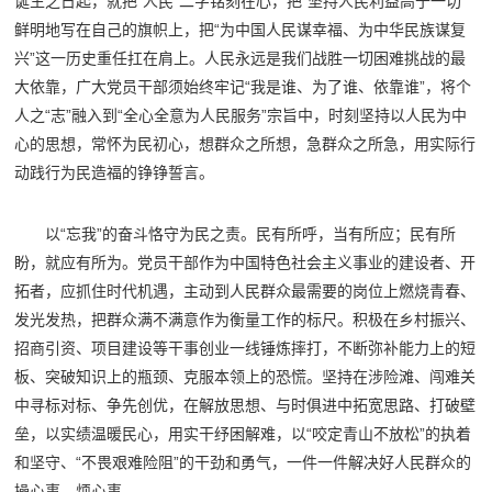
诞生之日起，就把“人民”二字铭刻在心，把“坚持人民利益高于一切”
鲜明地写在自己的旗帜上，把“为中国人民谋幸福、为中华民族谋复
兴”这一历史重任扛在肩上。人民永远是我们战胜一切困难挑战的最
大依靠，广大党员干部须始终牢记“我是谁、为了谁、依靠谁”，将个
人之“志”融入到“全心全意为人民服务”宗旨中，时刻坚持以人民为中
心的思想，常怀为民初心，想群众之所想，急群众之所急，用实际行
动践行为民造福的铮铮誓言。
以“忘我”的奋斗恪守为民之责。民有所呼，当有所应；民有所
盼，就应有所为。党员干部作为中国特色社会主义事业的建设者、开
拓者，应抓住时代机遇，主动到人民群众最需要的岗位上燃烧青春、
发光发热，把群众满不满意作为衡量工作的标尺。积极在乡村振兴、
招商引资、项目建设等干事创业一线锤炼摔打，不断弥补能力上的短
板、突破知识上的瓶颈、克服本领上的恐慌。坚持在涉险滩、闯难关
中寻标对标、争先创优，在解放思想、与时俱进中拓宽思路、打破壁
垒，以实绩温暖民心，用实干纾困解难，以“咬定青山不放松”的执着
和坚守、“不畏艰难险阻”的干劲和勇气，一件一件解决好人民群众的
操心事、烦心事。