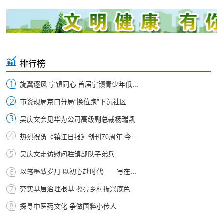
排行榜
旋翼逐风 宁镇同心 首届宁镇青少年低...
市资规局京口分局“换位跑”下沉社区
吴庆文会见华为公司高级副总裁杨瑞凯
热烈祝贺《镇江日报》创刊70周年 今...
吴庆文走访慰问驻镇部队子弟兵
以笔墨致岁月 以初心赴时代——写在...
夯实基层治理根基 擦亮乡村振兴底色
探寻中医药文化 争做国粹小传人