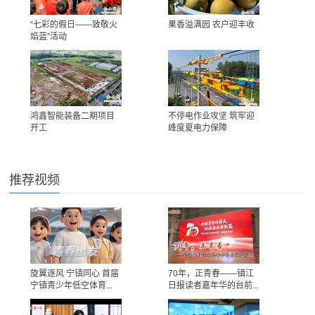
“七彩的假日——致敬火
果香溢满园 农户迎丰收
焰蓝”活动
鸿鑫智能装备二期项目
不停电作业攻坚 筑牢迎
开工
峰度夏电力保障
推荐视频
旋翼逐风 宁镇同心 首届
70年，正青春——镇江
宁镇青少年低空体育...
日报读者嘉年华的台前...