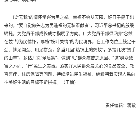
以“无我”的情怀常兴为民之举。幸福不会从天降，好日子是干出
来的。“要自觉做矢志为民造福的无私奉献者”，习近平总书记的殷殷
嘱托，为党员干部成长成才指明了方向。广大党员干部须涵养“念兹
在兹”的为民情怀，厚植“枝叶关情”的为民境界，在工作岗位上鼓足干
劲、铆足闯劲、用足拼劲，多当几回“热锅上的蚂蚁”，多接几次“烫手
的山芋”，多钻几次“矛盾窝”，做到“思”群众疾苦之原因、“谋”群众致
富之方向、“行”民生之实事。落实好人民群众最关心的食品安全、教
育医疗、住房保障等问题，持续增进民生福祉，继续朝着实现人民向
往美好生活的目标不断拼搏。（王楠）
责任编辑：蒋敬