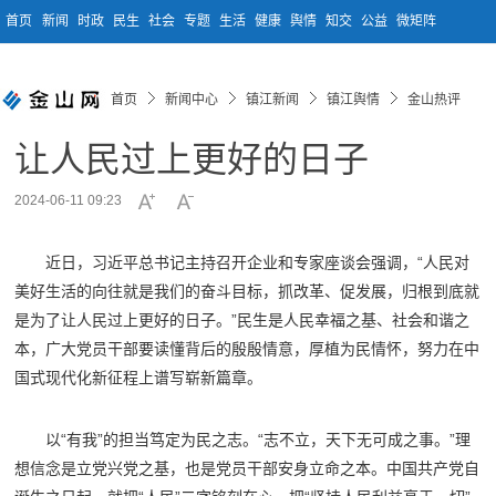
首页
新闻
时政
民生
社会
专题
生活
健康
舆情
知交
公益
微矩阵
首页
新闻中心
镇江新闻
镇江舆情
金山热评
让人民过上更好的日子
2024-06-11 09:23
近日，习近平总书记主持召开企业和专家座谈会强调，“人民对
美好生活的向往就是我们的奋斗目标，抓改革、促发展，归根到底就
是为了让人民过上更好的日子。”民生是人民幸福之基、社会和谐之
本，广大党员干部要读懂背后的殷殷情意，厚植为民情怀，努力在中
国式现代化新征程上谱写崭新篇章。
以“有我”的担当笃定为民之志。“志不立，天下无可成之事。”理
想信念是立党兴党之基，也是党员干部安身立命之本。中国共产党自