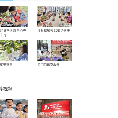
灼身不退岗 丹心守
啃秋祛暑气 欢聚话健康
车行
葡萄飘香
家门口乐享非遗
荐视频