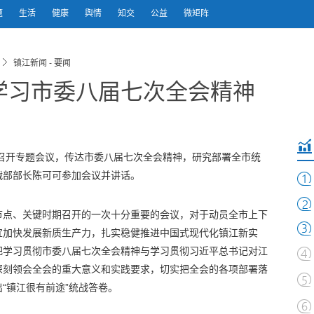
题
生活
健康
舆情
知交
公益
微矩阵
镇江新闻 - 要闻
学习市委八届七次全会精神
统召开专题会议，传达市委八届七次全会精神，研究部署全市统
战部部长陈可可参加会议并讲话。
节点、关键时期召开的一次十分重要的会议，对于动员全市上下
宜加快发展新质生产力，扎实稳健推进中国式现代化镇江新实
把学习贯彻市委八届七次全会精神与学习贯彻习近平总书记对江
深刻领会全会的重大意义和实践要求，切实把全会的各项部署落
“镇江很有前途”统战答卷。