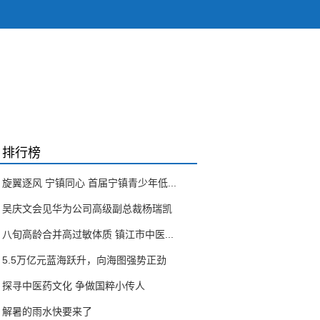
排行榜
旋翼逐风 宁镇同心 首届宁镇青少年低...
吴庆文会见华为公司高级副总裁杨瑞凯
八旬高龄合并高过敏体质 镇江市中医...
5.5万亿元蓝海跃升，向海图强势正劲
探寻中医药文化 争做国粹小传人
解暑的雨水快要来了