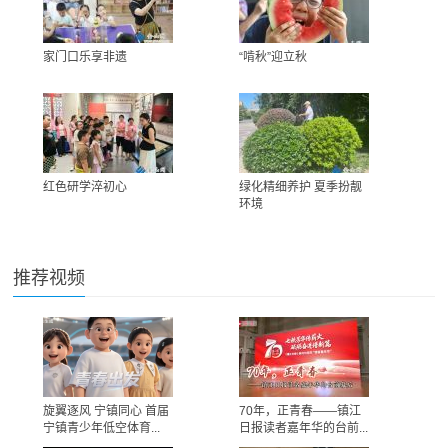
家门口乐享非遗
“啃秋”迎立秋
红色研学淬初心
绿化精细养护 夏季扮靓
环境
推荐视频
旋翼逐风 宁镇同心 首届
70年，正青春——镇江
宁镇青少年低空体育...
日报读者嘉年华的台前...