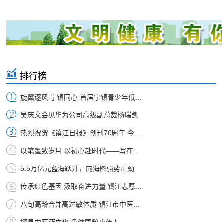
排行榜
旋翼逐风 宁镇同心 首届宁镇青少年低...
吴庆文会见华为公司高级副总裁杨瑞凯
热烈祝贺《镇江日报》创刊70周年 今...
以笔墨致岁月 以初心赴时代——写在...
5.5万亿元蓝海跃升，向海图强势正劲
传承红色基因 汲取奋进力量 镇江志愿...
八旬高龄合并高过敏体质 镇江市中医...