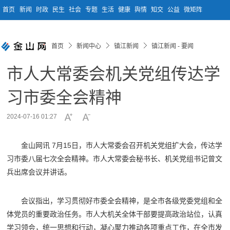
首页
新闻
时政
民生
社会
专题
生活
健康
舆情
知交
公益
微矩阵
首页
新闻中心
镇江新闻
镇江新闻 - 要闻
市人大常委会机关党组传达学
习市委全会精神
2024-07-16 01:27
金山网讯 7月15日，市人大常委会召开机关党组扩大会，传达学
习市委八届七次全会精神。市人大常委会秘书长、机关党组书记曾文
兵出席会议并讲话。
会议指出，学习贯彻好市委全会精神，是全市各级党委党组和全
体党员的重要政治任务。市人大机关全体干部要提高政治站位，认真
学习领会，统一思想和行动，凝心聚力推动各项重点工作，在全市发