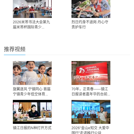
2026米芾书法大会第九
烈日灼身不退岗 丹心守
届米芾杯国际青少...
责护车行
推荐视频
旋翼逐风 宁镇同心 首届
70年，正青春——镇江
宁镇青少年低空体育...
日报读者嘉年华的台前...
镇江日报的N种打开方式
2026“金山e知交 大爱中
国行”走进秭归公益...