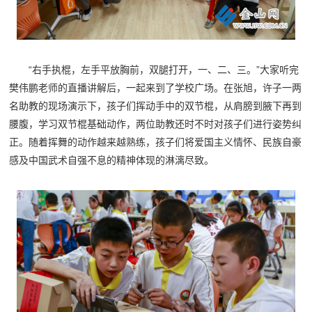
“右手执棍，左手平放胸前，双腿打开，一、二、三。”大家听完
樊伟鹏老师的直播讲解后，一起来到了学校广场。在张旭，许子一两
名助教的现场演示下，孩子们挥动手中的双节棍，从肩膀到腋下再到
腰腹，学习双节棍基础动作，两位助教还时不时对孩子们进行姿势纠
正。随着挥舞的动作越来越熟练，孩子们将爱国主义情怀、民族自豪
感及中国武术自强不息的精神体现的淋漓尽致。