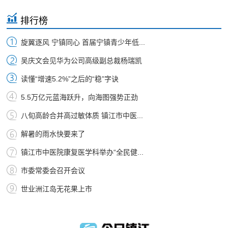
排行榜
旋翼逐风 宁镇同心 首届宁镇青少年低...
吴庆文会见华为公司高级副总裁杨瑞凯
读懂“增速5.2%”之后的“稳”字诀
5.5万亿元蓝海跃升，向海图强势正劲
八旬高龄合并高过敏体质 镇江市中医...
解暑的雨水快要来了
镇江市中医院康复医学科举办“全民健...
市委常委会召开会议
世业洲江岛无花果上市