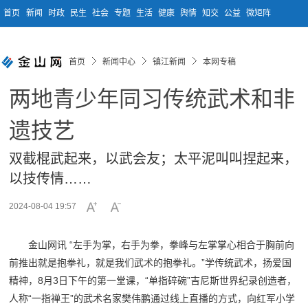
首页
新闻
时政
民生
社会
专题
生活
健康
舆情
知交
公益
微矩阵
首页
新闻中心
镇江新闻
本网专稿
两地青少年同习传统武术和非
遗技艺
双截棍武起来，以武会友；太平泥叫叫捏起来，
以技传情……
2024-08-04 19:57
金山网讯 “左手为掌，右手为拳，拳峰与左掌掌心相合于胸前向
前推出就是抱拳礼，就是我们武术的抱拳礼。”学传统武术，扬爱国
精神，8月3日下午的第一堂课，“单指碎碗”吉尼斯世界纪录创造者，
人称“一指禅王”的武术名家樊伟鹏通过线上直播的方式，向红军小学