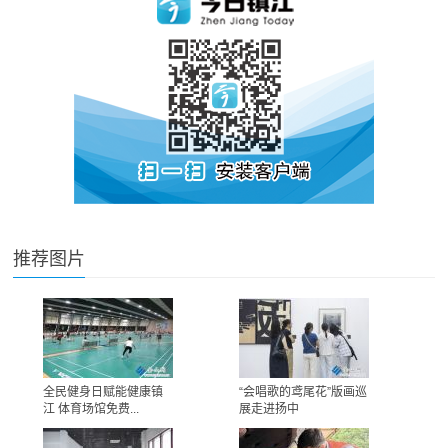
推荐图片
全民健身日赋能健康镇
“会唱歌的鸢尾花”版画巡
江 体育场馆免费...
展走进扬中