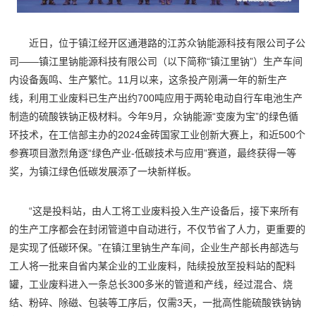
近日，位于镇江经开区通港路的江苏众钠能源科技有限公司子公
司——镇江里钠能源科技有限公司（以下简称“镇江里钠”）生产车间
内设备轰鸣、生产繁忙。11月以来，这条投产刚满一年的新生产
线，利用工业废料已生产出约700吨应用于两轮电动自行车电池生产
制造的硫酸铁钠正极材料。今年9月，众钠能源“变废为宝”的绿色循
环技术，在工信部主办的2024金砖国家工业创新大赛上，和近500个
参赛项目激烈角逐“绿色产业-低碳技术与应用”赛道，最终获得一等
奖，为镇江绿色低碳发展添了一块新样板。
“这是投料站，由人工将工业废料投入生产设备后，接下来所有
的生产工序都会在封闭管道中自动进行，不仅节省了人力，更重要的
是实现了低碳环保。”在镇江里钠生产车间，企业生产部长冉部选与
工人将一批来自省内某企业的工业废料，陆续投放至投料站的配料
罐，工业废料进入一条总长300多米的管道和产线，经过混合、烧
结、粉碎、除磁、包装等工序后，仅需3天，一批高性能硫酸铁钠钠