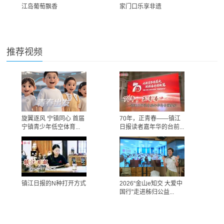
江岛葡萄飘香
家门口乐享非遗
推荐视频
旋翼逐风 宁镇同心 首届
70年，正青春——镇江
宁镇青少年低空体育...
日报读者嘉年华的台前...
镇江日报的N种打开方式
2026“金山e知交 大爱中
国行”走进秭归公益...