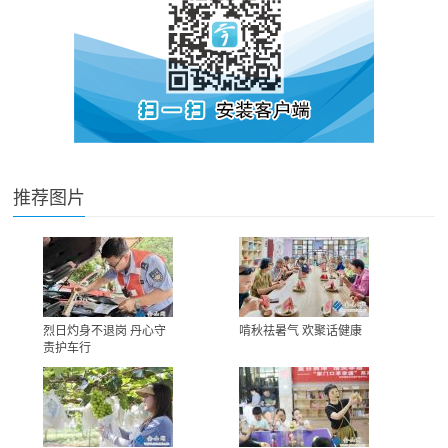
推荐图片
烈日灼身不退岗 丹心守
啃秋祛暑气 欢聚话健康
责护车行