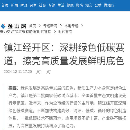
首页
新闻
时政
民生
社会
专题
生活
健康
舆情
知交
公益
微矩阵
首页
专题新闻
本地专题
奋力交好“镇江很有前途”时代答卷
时代答卷
镇江经开区：深耕绿色低碳赛
道，擦亮高质量发展鲜明底色
2024-12-11 17:20
摘要：
绿色发展是高质量发展的底色，新质生产力本身就是绿色生
产力。镇江是第二批国家低碳试点城市、全国首批生态文明建设先
行示范区，近年来，作为全市经济建设的主阵地，镇江经开区深耕
绿色低碳赛道，不断加快构建高效、清洁、低碳、循环的绿色制造
体系，一批低碳技术不断落地、应用场景不断丰富、产业链不断拓
展，为高质量发展持续增添了新动力。