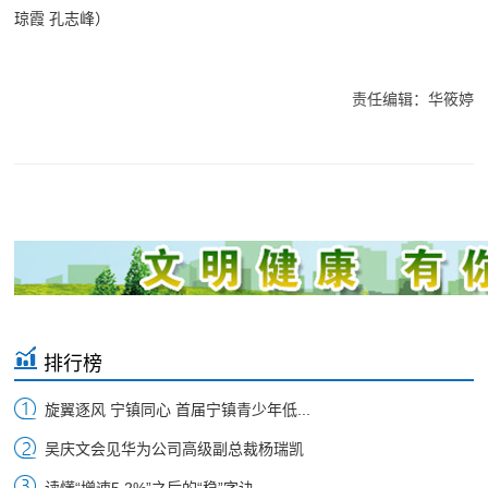
琼霞 孔志峰）
责任编辑：华筱婷
排行榜
旋翼逐风 宁镇同心 首届宁镇青少年低...
吴庆文会见华为公司高级副总裁杨瑞凯
读懂“增速5.2%”之后的“稳”字诀