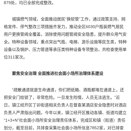
879处，均已全部完成整改。
城镇燃气领域，全面推动居民“换软管”工作，通过政策支持、网
格宣传、停气整改三项措施齐发力，推动全区6030户瓶装燃气居民
用户更换管阀全覆盖，消除使用问题管阀安全隐患，提升群众用气安
全。特种设备领域，重点突出气瓶、电梯、游乐设施等民生类，特种
设备以及锅炉、压力管道等承压类特种设备专项整治，共检查使用单
位311家次。
聚焦安全治理 全面推进社会面小场所治理体系建设
“疏散通道就是生命通道，你们把纸箱、酒瓶都堆在通道上，还
把安全门给锁了，非常危险。一旦发生险情，人员无法逃生。”近
日，镇江经开区丁卯街道相关负责人在督查某酒店安全隐患时对酒店
负责人严肃指出问题。今年以来，镇江经开区推动各镇、街道均建立
“1+3+N”社会面小场所安全治理责任体系，完成区和镇（街道）责任
划分，截至目前，共排查采集社会面小场所信息7852家，对已排查