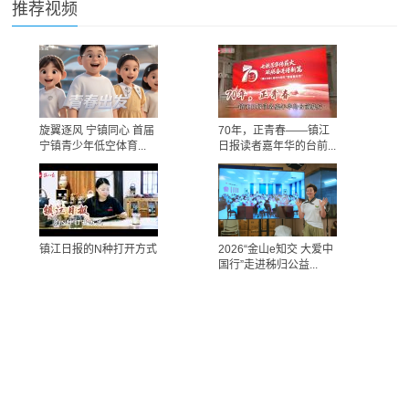
推荐视频
旋翼逐风 宁镇同心 首届
70年，正青春——镇江
宁镇青少年低空体育...
日报读者嘉年华的台前...
镇江日报的N种打开方式
2026“金山e知交 大爱中
国行”走进秭归公益...