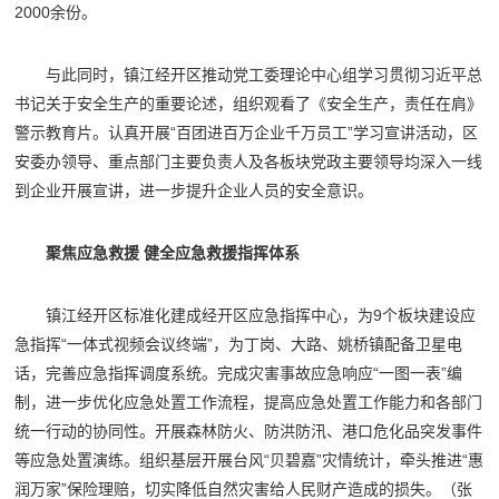
2000余份。
与此同时，镇江经开区推动党工委理论中心组学习贯彻习近平总
书记关于安全生产的重要论述，组织观看了《安全生产，责任在肩》
警示教育片。认真开展“百团进百万企业千万员工”学习宣讲活动，区
安委办领导、重点部门主要负责人及各板块党政主要领导均深入一线
到企业开展宣讲，进一步提升企业人员的安全意识。
聚焦应急救援 健全应急救援指挥体系
镇江经开区标准化建成经开区应急指挥中心，为9个板块建设应
急指挥“一体式视频会议终端”，为丁岗、大路、姚桥镇配备卫星电
话，完善应急指挥调度系统。完成灾害事故应急响应“一图一表”编
制，进一步优化应急处置工作流程，提高应急处置工作能力和各部门
统一行动的协同性。开展森林防火、防洪防汛、港口危化品突发事件
等应急处置演练。组织基层开展台风“贝碧嘉”灾情统计，牵头推进“惠
润万家”保险理赔，切实降低自然灾害给人民财产造成的损失。（张