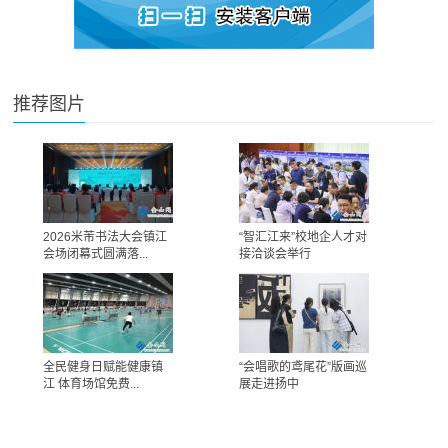
推荐图片
2026米芾书法大会镇江
“智汇江来”校地企人才对
会场闭幕式圆满落...
接洽谈会举行
全民健身日赋能健康镇
“会唱歌的鸢尾花”版画巡
江 体育场馆免费...
展走进扬中