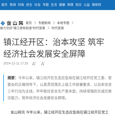
首页
新闻
时政
民生
社会
专题
生活
健康
舆情
知交
公益
微矩阵
首页
专题新闻
本地专题
奋力交好“镇江很有前途”时代答卷
时代答卷
镇江经开区：治本攻坚 筑牢
经济社会发展安全屏障
2024-12-11 17:25
摘要：
今年以来，镇江经开区生态应急局在镇江经开区党工委、管
委会的正确领导下，认真贯彻落实上级工作部署要求，以治本攻坚
三年行动为主线，牢牢稳住安全生产基本盘，持续增强防灾减灾救
灾能力，筑牢经济社会发展安全屏障。
金山网讯 今年以来，镇江经开区生态应急局在镇江经开区党工