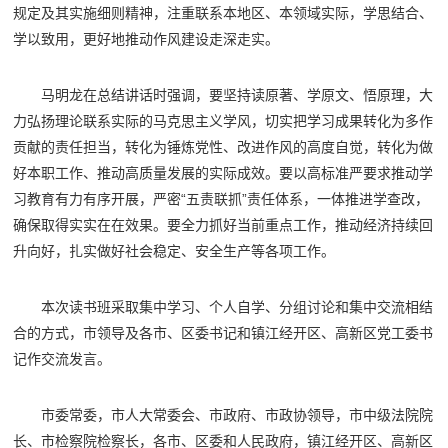
规定及其实施细则精神，注重联系本地区、本领域实际，学思结合、
学以致用，更好地推动作风建设走深走实。
马明龙在总结讲话时强调，要坚持读原著、学原文、悟原理，大
力弘扬理论联系实际的马克思主义学风，切实把学习成果转化为多作
贡献的责任担当，转化为锤炼党性、改进作风的高度自觉，转化为做
好本职工作、推动高质量发展的实际成效。要以高标准严要求推动学
习教育有力有序开展，严密“五责联抓”责任体系，一体推进学查改，
确保取得实实在在效果。要全力抓好当前重点工作，推动经济持续回
升向好，扎实做好社会稳定、安全生产等各项工作。
本次读书班采取集中学习、个人自学、分组讨论和集中交流相结
合的方式，市领导及各市、区委书记和镇江经开区、高新区党工委书
记作交流发言。
市委常委，市人大常委会、市政府、市政协领导，市中级法院院
长、市检察院检察长，各市、区委和人民政府，镇江经开区、高新区