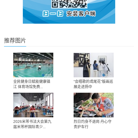
推荐图片
全民健身日赋能健康镇
“会唱歌的鸢尾花”版画巡
江 体育场馆免费...
展走进扬中
2026米芾书法大会第九
烈日灼身不退岗 丹心守
届米芾杯国际青少...
责护车行